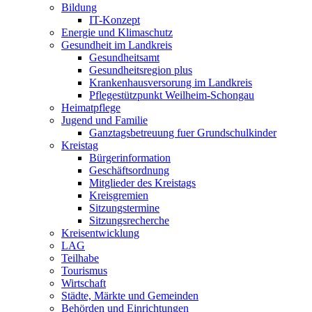
Bildung
IT-Konzept
Energie und Klimaschutz
Gesundheit im Landkreis
Gesundheitsamt
Gesundheitsregion plus
Krankenhausversorung im Landkreis
Pflegestützpunkt Weilheim-Schongau
Heimatpflege
Jugend und Familie
Ganztagsbetreuung fuer Grundschulkinder
Kreistag
Bürgerinformation
Geschäftsordnung
Mitglieder des Kreistags
Kreisgremien
Sitzungstermine
Sitzungsrecherche
Kreisentwicklung
LAG
Teilhabe
Tourismus
Wirtschaft
Städte, Märkte und Gemeinden
Behörden und Einrichtungen