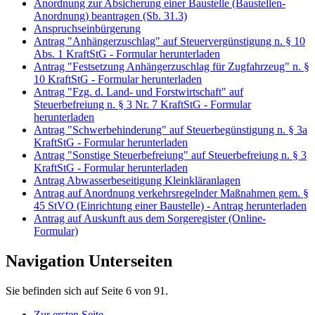
Anordnung zur Absicherung einer Baustelle (Baustellen-
Anordnung) beantragen (Sb. 31.3)
Anspruchseinbürgerung
Antrag "Anhängerzuschlag" auf Steuervergünstigung n. § 10
Abs. 1 KraftStG - Formular herunterladen
Antrag "Festsetzung Anhängerzuschlag für Zugfahrzeug" n. §
10 KraftStG - Formular herunterladen
Antrag "Fzg. d. Land- und Forstwirtschaft" auf
Steuerbefreiung n. § 3 Nr. 7 KraftStG - Formular
herunterladen
Antrag "Schwerbehinderung" auf Steuerbegünstigung n. § 3a
KraftStG - Formular herunterladen
Antrag "Sonstige Steuerbefreiung" auf Steuerbefreiung n. § 3
KraftStG - Formular herunterladen
Antrag Abwasserbeseitigung Kleinkläranlagen
Antrag auf Anordnung verkehrsregelnder Maßnahmen gem. §
45 StVO (Einrichtung einer Baustelle) - Antrag herunterladen
Antrag auf Auskunft aus dem Sorgeregister (Online-
Formular)
Navigation Unterseiten
Sie befinden sich auf Seite 6 von 91.
Zur ersten Seite