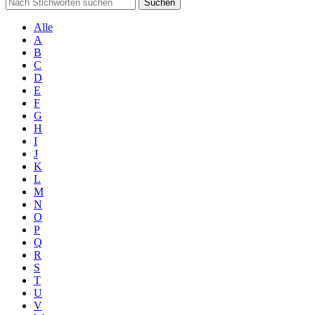
Suchen
Alle
A
B
C
D
E
F
G
H
I
J
K
L
M
N
O
P
Q
R
S
T
U
V