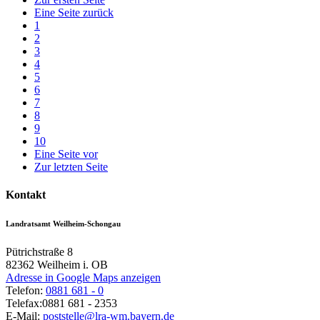
Eine Seite zurück
1
2
3
4
5
6
7
8
9
10
Eine Seite vor
Zur letzten Seite
Kontakt
Landratsamt Weilheim-Schongau
Pütrichstraße 8
82362
Weilheim i. OB
Adresse in Google Maps anzeigen
Telefon:
0881 681 - 0
Telefax:
0881 681 - 2353
E-Mail:
poststelle@lra-wm.bayern.de