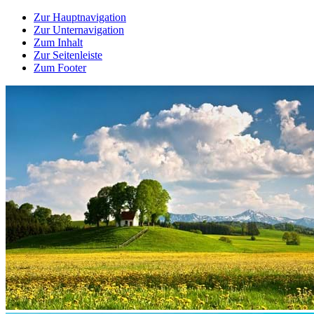
Zur Hauptnavigation
Zur Unternavigation
Zum Inhalt
Zur Seitenleiste
Zum Footer