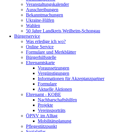
Veranstaltungskalender
Ausschreibungen
Bekanntmachungen
Ukraine-Hilfen
Wahlen
50 Jahre Landkreis Weilheim-Schongau
Bürgerservice
Was erledige ich wo?
Online Service
Formulare und Merkblätter
Bürgerhilfsstelle
Ehrenamtskarte
Voraussetzungen
Vergünstigungen
Informationen für Akzeptanzpartner
Formulare
Aktuelle Aktionen
Ehrenamt - KOBE
Nachbarschaftshilfen
Projekte
Vereinsporträts
ÖPNV im Alltag
Mobilitätsplanung
Pflegestützpunkt
Sozialatlas