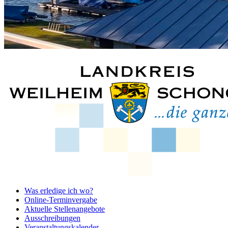
Was erledige ich wo?
Online-Terminvergabe
Aktuelle Stellenangebote
Ausschreibungen
Veranstaltungskalender