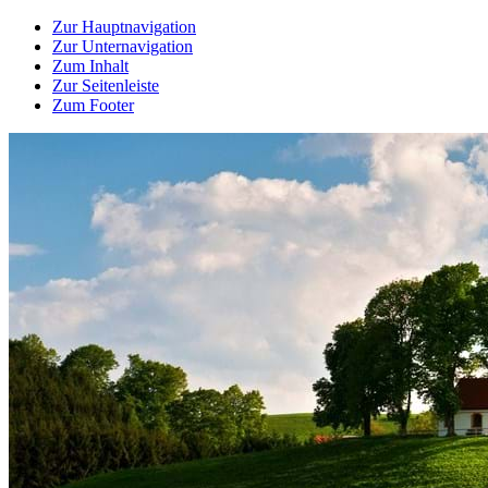
Zur Hauptnavigation
Zur Unternavigation
Zum Inhalt
Zur Seitenleiste
Zum Footer