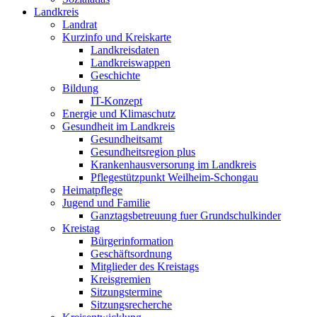
Landkreis
Landrat
Kurzinfo und Kreiskarte
Landkreisdaten
Landkreiswappen
Geschichte
Bildung
IT-Konzept
Energie und Klimaschutz
Gesundheit im Landkreis
Gesundheitsamt
Gesundheitsregion plus
Krankenhausversorung im Landkreis
Pflegestützpunkt Weilheim-Schongau
Heimatpflege
Jugend und Familie
Ganztagsbetreuung fuer Grundschulkinder
Kreistag
Bürgerinformation
Geschäftsordnung
Mitglieder des Kreistags
Kreisgremien
Sitzungstermine
Sitzungsrecherche