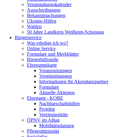
Veranstaltungskalender
Ausschreibungen
Bekanntmachungen
Ukraine-Hilfen
Wahlen
50 Jahre Landkreis Weilheim-Schongau
Bürgerservice
Was erledige ich wo?
Online Service
Formulare und Merkblätter
Bürgerhilfsstelle
Ehrenamtskarte
Voraussetzungen
Vergünstigungen
Informationen für Akzeptanzpartner
Formulare
Aktuelle Aktionen
Ehrenamt - KOBE
Nachbarschaftshilfen
Projekte
Vereinsporträts
ÖPNV im Alltag
Mobilitätsplanung
Pflegestützpunkt
Sozialatlas