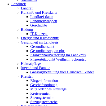
Landkreis
Landrat
Kurzinfo und Kreiskarte
Landkreisdaten
Landkreiswappen
Geschichte
Bildung
IT-Konzept
Energie und Klimaschutz
Gesundheit im Landkreis
Gesundheitsamt
Gesundheitsregion plus
Krankenhausversorung im Landkreis
Pflegestützpunkt Weilheim-Schongau
Heimatpflege
Jugend und Familie
Ganztagsbetreuung fuer Grundschulkinder
Kreistag
Bürgerinformation
Geschäftsordnung
Mitglieder des Kreistags
Kreisgremien
Sitzungstermine
Sitzungsrecherche