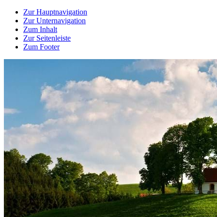
Zur Hauptnavigation
Zur Unternavigation
Zum Inhalt
Zur Seitenleiste
Zum Footer