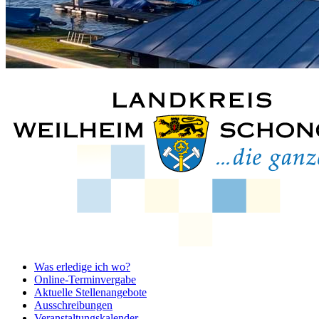
Was erledige ich wo?
Online-Terminvergabe
Aktuelle Stellenangebote
Ausschreibungen
Veranstaltungskalender