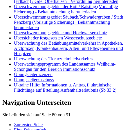
(Erlbach) / Gde. Oberhausen - Verordnung herunterladen
Überschwemmungsgebiet der Rott / Raisting (Vorläufige
Sicherung) - Bekanntmachung herunterladen
Überschwemmungsgebiet Säubach/Schwadergraben / Stadt
Penzberg (Vorläufige Sicherung) - Bekanntmachung
herunterladen
Überschwemmungsgebiete und Hochwasserschutz
Übersicht der festgesetzten Wasserschutzgebiete
Überwachung des Betäubungsmittelverkehrs in Apotheken,
Arztpraxen, Krankenhäusern, Alten- und Pflegeheimen und
Hospizen
Überwachung des Tierarzneimittelverkehrs
Überwachungsprogramm des Landratsamtes Weilheim-
Schongau für den Bereich Immissionsschutz
Übungsleiterlizenzen
Übungsleiterzuschuss
Ukraine Hilfe: Informationen u. Antrag f. ukrainische
Flüchtlinge auf Erteilung Aufenthaltserlaubnis (Sb 33.2)
Navigation Unterseiten
Sie befinden sich auf Seite 80 von 91.
Zur ersten Seite
Eine Seite zurück