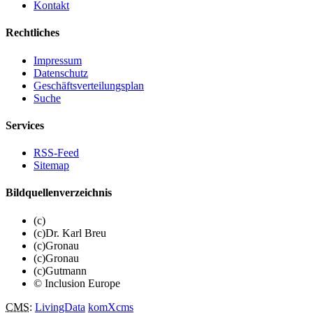
Kontakt
Rechtliches
Impressum
Datenschutz
Geschäftsverteilungsplan
Suche
Services
RSS-Feed
Sitemap
Bildquellenverzeichnis
(c)
(c)Dr. Karl Breu
(c)Gronau
(c)Gronau
(c)Gutmann
© Inclusion Europe
CMS
:
LivingData
komXcms