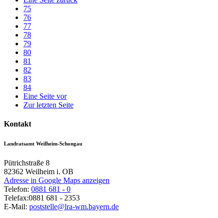
75
76
77
78
79
80
81
82
83
84
Eine Seite vor
Zur letzten Seite
Kontakt
Landratsamt Weilheim-Schongau
Pütrichstraße 8
82362
Weilheim i. OB
Adresse in Google Maps anzeigen
Telefon:
0881 681 - 0
Telefax:
0881 681 - 2353
E-Mail:
poststelle@lra-wm.bayern.de