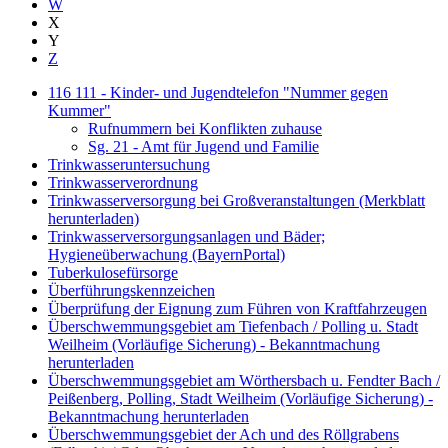
W
X
Y
Z
116 111 - Kinder- und Jugendtelefon "Nummer gegen
Kummer"
Rufnummern bei Konflikten zuhause
Sg. 21 - Amt für Jugend und Familie
Trinkwasseruntersuchung
Trinkwasserverordnung
Trinkwasserversorgung bei Großveranstaltungen (Merkblatt
herunterladen)
Trinkwasserversorgungsanlagen und Bäder;
Hygieneüberwachung (BayernPortal)
Tuberkulosefürsorge
Überführungskennzeichen
Überprüfung der Eignung zum Führen von Kraftfahrzeugen
Überschwemmungsgebiet am Tiefenbach / Polling u. Stadt
Weilheim (Vorläufige Sicherung) - Bekanntmachung
herunterladen
Überschwemmungsgebiet am Wörthersbach u. Fendter Bach /
Peißenberg, Polling, Stadt Weilheim (Vorläufige Sicherung) -
Bekanntmachung herunterladen
Überschwemmungsgebiet der Ach und des Röllgrabens