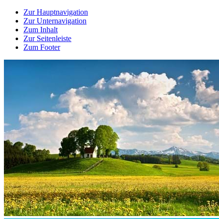
Zur Hauptnavigation
Zur Unternavigation
Zum Inhalt
Zur Seitenleiste
Zum Footer