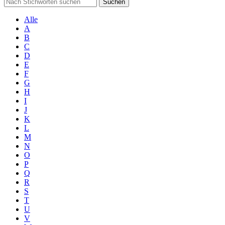
Suchen
Alle
A
B
C
D
E
F
G
H
I
J
K
L
M
N
O
P
Q
R
S
T
U
V