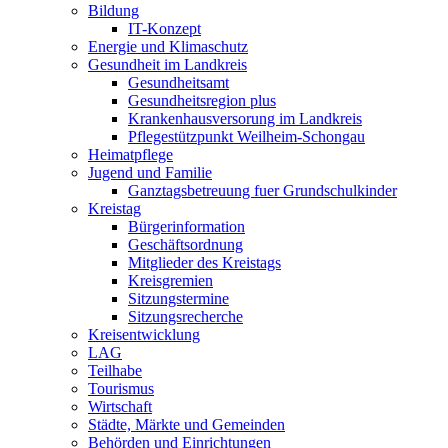
Bildung
IT-Konzept
Energie und Klimaschutz
Gesundheit im Landkreis
Gesundheitsamt
Gesundheitsregion plus
Krankenhausversorung im Landkreis
Pflegestützpunkt Weilheim-Schongau
Heimatpflege
Jugend und Familie
Ganztagsbetreuung fuer Grundschulkinder
Kreistag
Bürgerinformation
Geschäftsordnung
Mitglieder des Kreistags
Kreisgremien
Sitzungstermine
Sitzungsrecherche
Kreisentwicklung
LAG
Teilhabe
Tourismus
Wirtschaft
Städte, Märkte und Gemeinden
Behörden und Einrichtungen