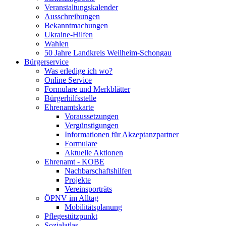
Veranstaltungskalender
Ausschreibungen
Bekanntmachungen
Ukraine-Hilfen
Wahlen
50 Jahre Landkreis Weilheim-Schongau
Bürgerservice
Was erledige ich wo?
Online Service
Formulare und Merkblätter
Bürgerhilfsstelle
Ehrenamtskarte
Voraussetzungen
Vergünstigungen
Informationen für Akzeptanzpartner
Formulare
Aktuelle Aktionen
Ehrenamt - KOBE
Nachbarschaftshilfen
Projekte
Vereinsporträts
ÖPNV im Alltag
Mobilitätsplanung
Pflegestützpunkt
Sozialatlas