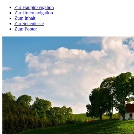
Zur Hauptnavigation
Zur Unternavigation
Zum Inhalt
Zur Seitenleiste
Zum Footer