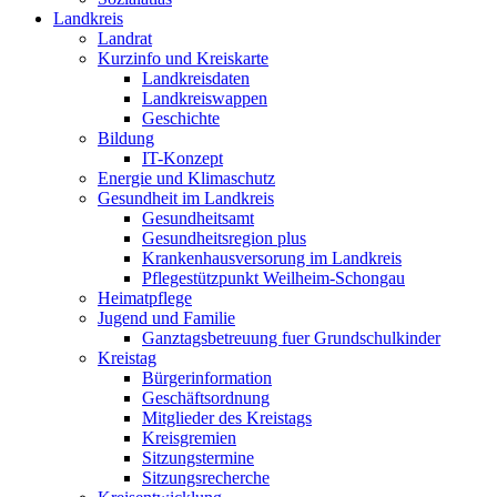
Landkreis
Landrat
Kurzinfo und Kreiskarte
Landkreisdaten
Landkreiswappen
Geschichte
Bildung
IT-Konzept
Energie und Klimaschutz
Gesundheit im Landkreis
Gesundheitsamt
Gesundheitsregion plus
Krankenhausversorung im Landkreis
Pflegestützpunkt Weilheim-Schongau
Heimatpflege
Jugend und Familie
Ganztagsbetreuung fuer Grundschulkinder
Kreistag
Bürgerinformation
Geschäftsordnung
Mitglieder des Kreistags
Kreisgremien
Sitzungstermine
Sitzungsrecherche