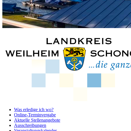
Was erledige ich wo?
Online-Terminvergabe
Aktuelle Stellenangebote
Ausschreibungen
Veranstaltungskalender