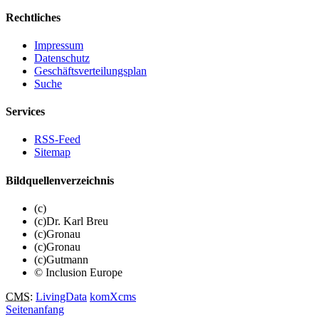
Rechtliches
Impressum
Datenschutz
Geschäftsverteilungsplan
Suche
Services
RSS-Feed
Sitemap
Bildquellenverzeichnis
(c)
(c)Dr. Karl Breu
(c)Gronau
(c)Gronau
(c)Gutmann
© Inclusion Europe
CMS
:
LivingData
komXcms
Seitenanfang