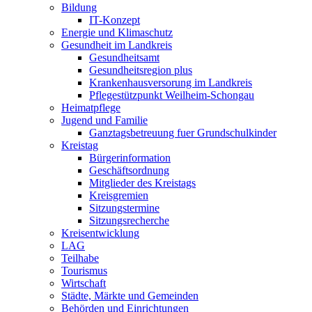
Bildung
IT-Konzept
Energie und Klimaschutz
Gesundheit im Landkreis
Gesundheitsamt
Gesundheitsregion plus
Krankenhausversorung im Landkreis
Pflegestützpunkt Weilheim-Schongau
Heimatpflege
Jugend und Familie
Ganztagsbetreuung fuer Grundschulkinder
Kreistag
Bürgerinformation
Geschäftsordnung
Mitglieder des Kreistags
Kreisgremien
Sitzungstermine
Sitzungsrecherche
Kreisentwicklung
LAG
Teilhabe
Tourismus
Wirtschaft
Städte, Märkte und Gemeinden
Behörden und Einrichtungen