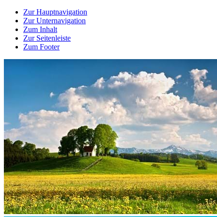
Zur Hauptnavigation
Zur Unternavigation
Zum Inhalt
Zur Seitenleiste
Zum Footer