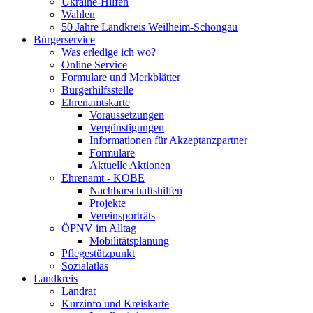
Ukraine-Hilfen
Wahlen
50 Jahre Landkreis Weilheim-Schongau
Bürgerservice
Was erledige ich wo?
Online Service
Formulare und Merkblätter
Bürgerhilfsstelle
Ehrenamtskarte
Voraussetzungen
Vergünstigungen
Informationen für Akzeptanzpartner
Formulare
Aktuelle Aktionen
Ehrenamt - KOBE
Nachbarschaftshilfen
Projekte
Vereinsporträts
ÖPNV im Alltag
Mobilitätsplanung
Pflegestützpunkt
Sozialatlas
Landkreis
Landrat
Kurzinfo und Kreiskarte