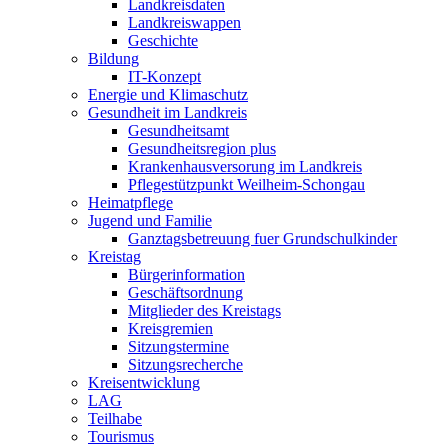
Landkreisdaten
Landkreiswappen
Geschichte
Bildung
IT-Konzept
Energie und Klimaschutz
Gesundheit im Landkreis
Gesundheitsamt
Gesundheitsregion plus
Krankenhausversorung im Landkreis
Pflegestützpunkt Weilheim-Schongau
Heimatpflege
Jugend und Familie
Ganztagsbetreuung fuer Grundschulkinder
Kreistag
Bürgerinformation
Geschäftsordnung
Mitglieder des Kreistags
Kreisgremien
Sitzungstermine
Sitzungsrecherche
Kreisentwicklung
LAG
Teilhabe
Tourismus