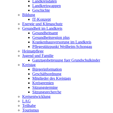
Landkreisdaten
Landkreiswappen
Geschichte
Bildung
IT-Konzept
Energie und Klimaschutz
Gesundheit im Landkreis
Gesundheitsamt
Gesundheitsregion plus
Krankenhausversorung im Landkreis
Pflegestützpunkt Weilheim-Schongau
Heimatpflege
Jugend und Familie
Ganztagsbetreuung fuer Grundschulkinder
Kreistag
Bürgerinformation
Geschäftsordnung
Mitglieder des Kreistags
Kreisgremien
Sitzungstermine
Sitzungsrecherche
Kreisentwicklung
LAG
Teilhabe
Tourismus