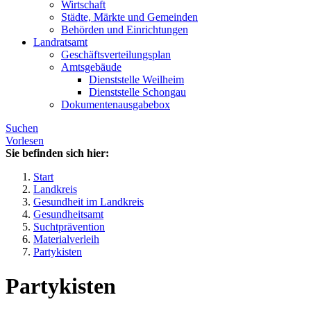
Wirtschaft
Städte, Märkte und Gemeinden
Behörden und Einrichtungen
Landratsamt
Geschäftsverteilungsplan
Amtsgebäude
Dienststelle Weilheim
Dienststelle Schongau
Dokumentenausgabebox
Suchen
Vorlesen
Sie befinden sich hier:
Start
Landkreis
Gesundheit im Landkreis
Gesundheitsamt
Suchtprävention
Materialverleih
Partykisten
Partykisten