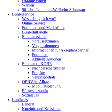
Ukraine-Hilfen
Wahlen
50 Jahre Landkreis Weilheim-Schongau
Bürgerservice
Was erledige ich wo?
Online Service
Formulare und Merkblätter
Bürgerhilfsstelle
Ehrenamtskarte
Voraussetzungen
Vergünstigungen
Informationen für Akzeptanzpartner
Formulare
Aktuelle Aktionen
Ehrenamt - KOBE
Nachbarschaftshilfen
Projekte
Vereinsporträts
ÖPNV im Alltag
Mobilitätsplanung
Pflegestützpunkt
Sozialatlas
Landkreis
Landrat
Kurzinfo und Kreiskarte