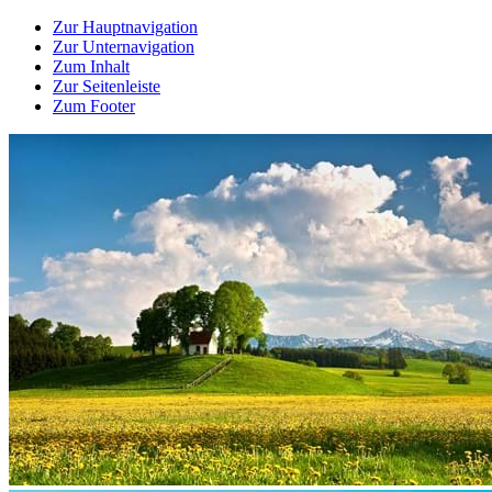
Zur Hauptnavigation
Zur Unternavigation
Zum Inhalt
Zur Seitenleiste
Zum Footer