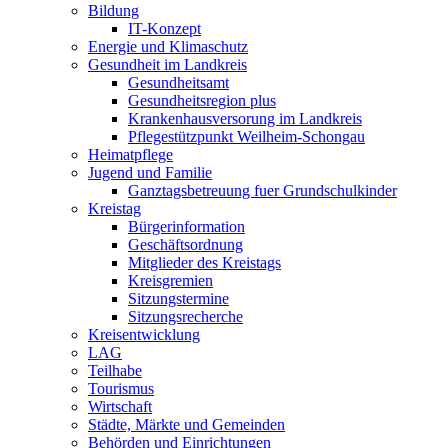
Bildung
IT-Konzept
Energie und Klimaschutz
Gesundheit im Landkreis
Gesundheitsamt
Gesundheitsregion plus
Krankenhausversorung im Landkreis
Pflegestützpunkt Weilheim-Schongau
Heimatpflege
Jugend und Familie
Ganztagsbetreuung fuer Grundschulkinder
Kreistag
Bürgerinformation
Geschäftsordnung
Mitglieder des Kreistags
Kreisgremien
Sitzungstermine
Sitzungsrecherche
Kreisentwicklung
LAG
Teilhabe
Tourismus
Wirtschaft
Städte, Märkte und Gemeinden
Behörden und Einrichtungen