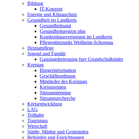
Bildung
IT-Konzept
Energie und Klimaschutz
Gesundheit im Landkreis
Gesundheitsamt
Gesundheitsregion plus
Krankenhausversorung im Landkreis
Pflegestützpunkt Weilheim-Schongau
Heimatpflege
Jugend und Familie
Ganztagsbetreuung fuer Grundschulkinder
Kreistag
Bürgerinformation
Geschäftsordnung
Mitglieder des Kreistags
Kreisgremien
Sitzungstermine
Sitzungsrecherche
Kreisentwicklung
LAG
Teilhabe
Tourismus
Wirtschaft
Städte, Märkte und Gemeinden
Behörden und Einrichtungen