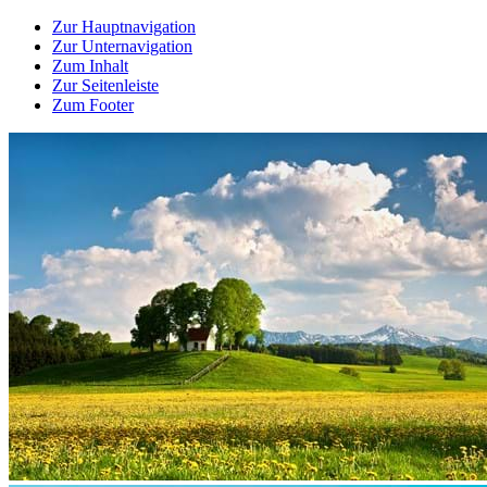
Zur Hauptnavigation
Zur Unternavigation
Zum Inhalt
Zur Seitenleiste
Zum Footer