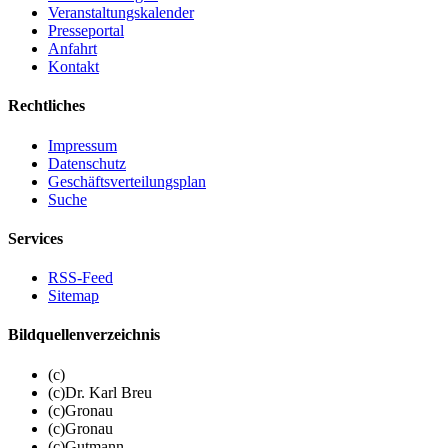
Veranstaltungskalender
Presseportal
Anfahrt
Kontakt
Rechtliches
Impressum
Datenschutz
Geschäftsverteilungsplan
Suche
Services
RSS-Feed
Sitemap
Bildquellenverzeichnis
(c)
(c)Dr. Karl Breu
(c)Gronau
(c)Gronau
(c)Gutmann