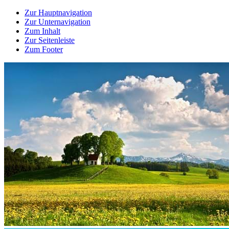
Zur Hauptnavigation
Zur Unternavigation
Zum Inhalt
Zur Seitenleiste
Zum Footer