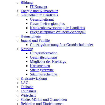
Bildung
IT-Konzept
Energie und Klimaschutz
Gesundheit im Landkreis
Gesundheitsamt
Gesundheitsregion plus
Krankenhausversorung im Landkreis
Pflegestützpunkt Weilheim-Schongau
Heimatpflege
Jugend und Familie
Ganztagsbetreuung fuer Grundschulkinder
Kreistag
Bürgerinformation
Geschäftsordnung
Mitglieder des Kreistags
Kreisgremien
Sitzungstermine
Sitzungsrecherche
Kreisentwicklung
LAG
Teilhabe
Tourismus
Wirtschaft
Städte, Märkte und Gemeinden
Behörden und Einrichtungen