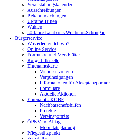
Veranstaltungskalender
Ausschreibungen
Bekanntmachungen
Ukraine-Hilfen
Wahlen
50 Jahre Landkreis Weilheim-Schongau
Bürgerservice
Was erledige ich wo?
Online Service
Formulare und Merkblätter
Bürgerhilfsstelle
Ehrenamtskarte
Voraussetzungen
Vergünstigungen
Informationen für Akzeptanzpartner
Formulare
Aktuelle Aktionen
Ehrenamt - KOBE
Nachbarschaftshilfen
Projekte
Vereinsporträts
ÖPNV im Alltag
Mobilitätsplanung
Pflegestützpunkt
Sozialatlas