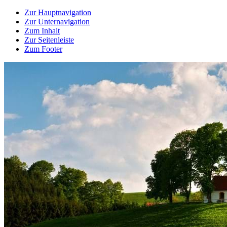
Zur Hauptnavigation
Zur Unternavigation
Zum Inhalt
Zur Seitenleiste
Zum Footer