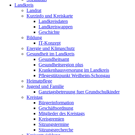
Landkreis
Landrat
Kurzinfo und Kreiskarte
Landkreisdaten
Landkreiswappen
Geschichte
Bildung
IT-Konzept
Energie und Klimaschutz
Gesundheit im Landkreis
Gesundheitsamt
Gesundheitsregion plus
Krankenhausversorung im Landkreis
Pflegestützpunkt Weilheim-Schongau
Heimatpflege
Jugend und Familie
Ganztagsbetreuung fuer Grundschulkinder
Kreistag
Bürgerinformation
Geschäftsordnung
Mitglieder des Kreistags
Kreisgremien
Sitzungstermine
Sitzungsrecherche