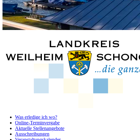
Was erledige ich wo?
Online-Terminvergabe
Aktuelle Stellenangebote
Ausschreibungen
Veranstaltungskalender