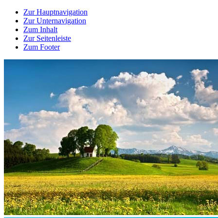
Zur Hauptnavigation
Zur Unternavigation
Zum Inhalt
Zur Seitenleiste
Zum Footer