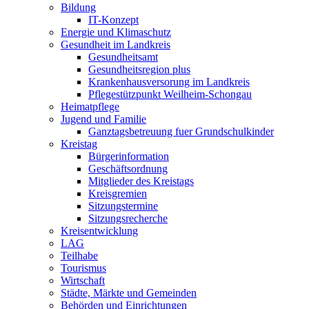
Bildung
IT-Konzept
Energie und Klimaschutz
Gesundheit im Landkreis
Gesundheitsamt
Gesundheitsregion plus
Krankenhausversorung im Landkreis
Pflegestützpunkt Weilheim-Schongau
Heimatpflege
Jugend und Familie
Ganztagsbetreuung fuer Grundschulkinder
Kreistag
Bürgerinformation
Geschäftsordnung
Mitglieder des Kreistags
Kreisgremien
Sitzungstermine
Sitzungsrecherche
Kreisentwicklung
LAG
Teilhabe
Tourismus
Wirtschaft
Städte, Märkte und Gemeinden
Behörden und Einrichtungen