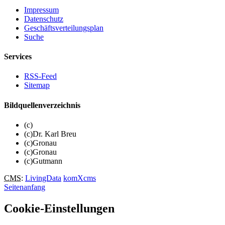
Impressum
Datenschutz
Geschäftsverteilungsplan
Suche
Services
RSS-Feed
Sitemap
Bildquellenverzeichnis
(c)
(c)Dr. Karl Breu
(c)Gronau
(c)Gronau
(c)Gutmann
CMS
:
LivingData
komXcms
Seitenanfang
Cookie-Einstellungen