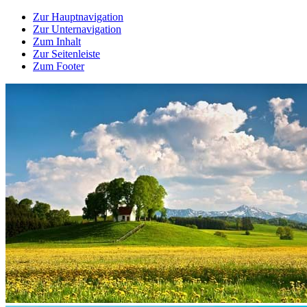
Zur Hauptnavigation
Zur Unternavigation
Zum Inhalt
Zur Seitenleiste
Zum Footer