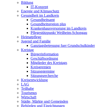
Bildung
IT-Konzept
Energie und Klimaschutz
Gesundheit im Landkreis
Gesundheitsamt
Gesundheitsregion plus
Krankenhausversorung im Landkreis
Pflegestützpunkt Weilheim-Schongau
Heimatpflege
Jugend und Familie
Ganztagsbetreuung fuer Grundschulkinder
Kreistag
Bürgerinformation
Geschäftsordnung
Mitglieder des Kreistags
Kreisgremien
Sitzungstermine
Sitzungsrecherche
Kreisentwicklung
LAG
Teilhabe
Tourismus
Wirtschaft
Städte, Märkte und Gemeinden
Behörden und Einrichtungen