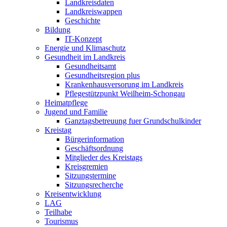
Landkreisdaten
Landkreiswappen
Geschichte
Bildung
IT-Konzept
Energie und Klimaschutz
Gesundheit im Landkreis
Gesundheitsamt
Gesundheitsregion plus
Krankenhausversorung im Landkreis
Pflegestützpunkt Weilheim-Schongau
Heimatpflege
Jugend und Familie
Ganztagsbetreuung fuer Grundschulkinder
Kreistag
Bürgerinformation
Geschäftsordnung
Mitglieder des Kreistags
Kreisgremien
Sitzungstermine
Sitzungsrecherche
Kreisentwicklung
LAG
Teilhabe
Tourismus