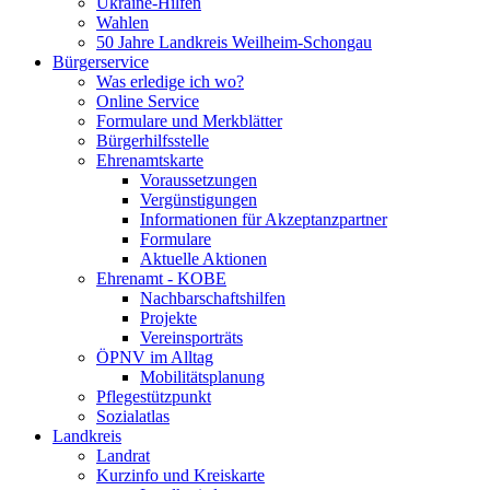
Ukraine-Hilfen
Wahlen
50 Jahre Landkreis Weilheim-Schongau
Bürgerservice
Was erledige ich wo?
Online Service
Formulare und Merkblätter
Bürgerhilfsstelle
Ehrenamtskarte
Voraussetzungen
Vergünstigungen
Informationen für Akzeptanzpartner
Formulare
Aktuelle Aktionen
Ehrenamt - KOBE
Nachbarschaftshilfen
Projekte
Vereinsporträts
ÖPNV im Alltag
Mobilitätsplanung
Pflegestützpunkt
Sozialatlas
Landkreis
Landrat
Kurzinfo und Kreiskarte