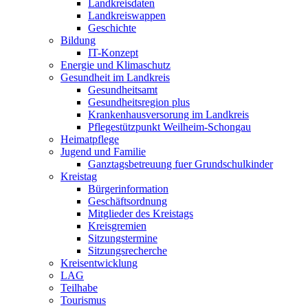
Landkreisdaten
Landkreiswappen
Geschichte
Bildung
IT-Konzept
Energie und Klimaschutz
Gesundheit im Landkreis
Gesundheitsamt
Gesundheitsregion plus
Krankenhausversorung im Landkreis
Pflegestützpunkt Weilheim-Schongau
Heimatpflege
Jugend und Familie
Ganztagsbetreuung fuer Grundschulkinder
Kreistag
Bürgerinformation
Geschäftsordnung
Mitglieder des Kreistags
Kreisgremien
Sitzungstermine
Sitzungsrecherche
Kreisentwicklung
LAG
Teilhabe
Tourismus