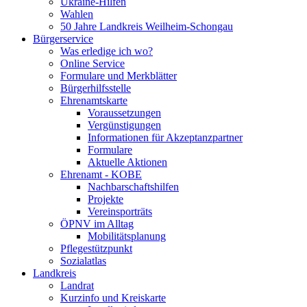
Ukraine-Hilfen
Wahlen
50 Jahre Landkreis Weilheim-Schongau
Bürgerservice
Was erledige ich wo?
Online Service
Formulare und Merkblätter
Bürgerhilfsstelle
Ehrenamtskarte
Voraussetzungen
Vergünstigungen
Informationen für Akzeptanzpartner
Formulare
Aktuelle Aktionen
Ehrenamt - KOBE
Nachbarschaftshilfen
Projekte
Vereinsporträts
ÖPNV im Alltag
Mobilitätsplanung
Pflegestützpunkt
Sozialatlas
Landkreis
Landrat
Kurzinfo und Kreiskarte