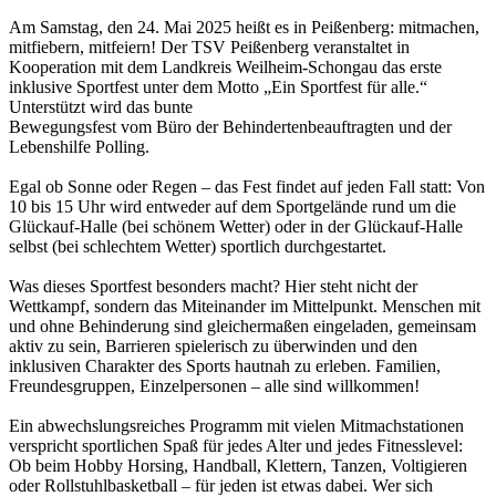
Am Samstag, den 24. Mai 2025 heißt es in Peißenberg: mitmachen,
mitfiebern, mitfeiern! Der TSV Peißenberg veranstaltet in
Kooperation mit dem Landkreis Weilheim-Schongau das erste
inklusive Sportfest unter dem Motto „Ein Sportfest für alle.“
Unterstützt wird das bunte
Bewegungsfest vom Büro der Behindertenbeauftragten und der
Lebenshilfe Polling.
Egal ob Sonne oder Regen – das Fest findet auf jeden Fall statt: Von
10 bis 15 Uhr wird entweder auf dem Sportgelände rund um die
Glückauf-Halle (bei schönem Wetter) oder in der Glückauf-Halle
selbst (bei schlechtem Wetter) sportlich durchgestartet.
Was dieses Sportfest besonders macht? Hier steht nicht der
Wettkampf, sondern das Miteinander im Mittelpunkt. Menschen mit
und ohne Behinderung sind gleichermaßen eingeladen, gemeinsam
aktiv zu sein, Barrieren spielerisch zu überwinden und den
inklusiven Charakter des Sports hautnah zu erleben. Familien,
Freundesgruppen, Einzelpersonen – alle sind willkommen!
Ein abwechslungsreiches Programm mit vielen Mitmachstationen
verspricht sportlichen Spaß für jedes Alter und jedes Fitnesslevel:
Ob beim Hobby Horsing, Handball, Klettern, Tanzen, Voltigieren
oder Rollstuhlbasketball – für jeden ist etwas dabei. Wer sich