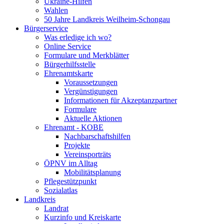
Ukraine-Hilfen
Wahlen
50 Jahre Landkreis Weilheim-Schongau
Bürgerservice
Was erledige ich wo?
Online Service
Formulare und Merkblätter
Bürgerhilfsstelle
Ehrenamtskarte
Voraussetzungen
Vergünstigungen
Informationen für Akzeptanzpartner
Formulare
Aktuelle Aktionen
Ehrenamt - KOBE
Nachbarschaftshilfen
Projekte
Vereinsporträts
ÖPNV im Alltag
Mobilitätsplanung
Pflegestützpunkt
Sozialatlas
Landkreis
Landrat
Kurzinfo und Kreiskarte