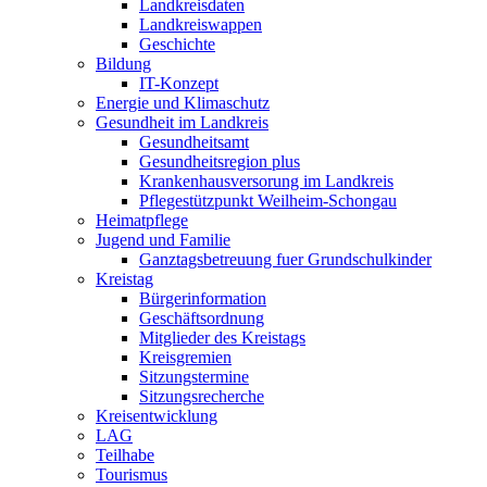
Landkreisdaten
Landkreiswappen
Geschichte
Bildung
IT-Konzept
Energie und Klimaschutz
Gesundheit im Landkreis
Gesundheitsamt
Gesundheitsregion plus
Krankenhausversorung im Landkreis
Pflegestützpunkt Weilheim-Schongau
Heimatpflege
Jugend und Familie
Ganztagsbetreuung fuer Grundschulkinder
Kreistag
Bürgerinformation
Geschäftsordnung
Mitglieder des Kreistags
Kreisgremien
Sitzungstermine
Sitzungsrecherche
Kreisentwicklung
LAG
Teilhabe
Tourismus