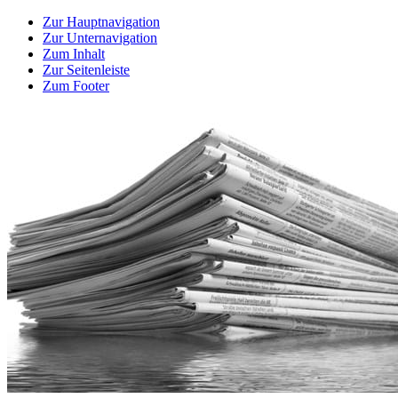
Zur Hauptnavigation
Zur Unternavigation
Zum Inhalt
Zur Seitenleiste
Zum Footer