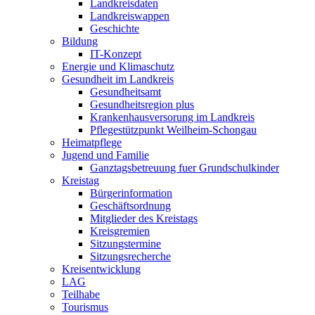
Landkreisdaten
Landkreiswappen
Geschichte
Bildung
IT-Konzept
Energie und Klimaschutz
Gesundheit im Landkreis
Gesundheitsamt
Gesundheitsregion plus
Krankenhausversorung im Landkreis
Pflegestützpunkt Weilheim-Schongau
Heimatpflege
Jugend und Familie
Ganztagsbetreuung fuer Grundschulkinder
Kreistag
Bürgerinformation
Geschäftsordnung
Mitglieder des Kreistags
Kreisgremien
Sitzungstermine
Sitzungsrecherche
Kreisentwicklung
LAG
Teilhabe
Tourismus