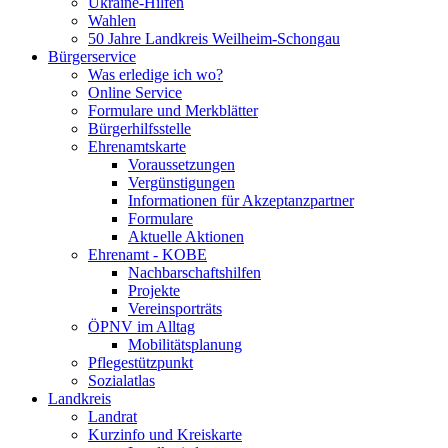
Ukraine-Hilfen
Wahlen
50 Jahre Landkreis Weilheim-Schongau
Bürgerservice
Was erledige ich wo?
Online Service
Formulare und Merkblätter
Bürgerhilfsstelle
Ehrenamtskarte
Voraussetzungen
Vergünstigungen
Informationen für Akzeptanzpartner
Formulare
Aktuelle Aktionen
Ehrenamt - KOBE
Nachbarschaftshilfen
Projekte
Vereinsporträts
ÖPNV im Alltag
Mobilitätsplanung
Pflegestützpunkt
Sozialatlas
Landkreis
Landrat
Kurzinfo und Kreiskarte