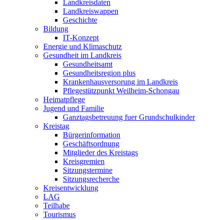
Landkreisdaten
Landkreiswappen
Geschichte
Bildung
IT-Konzept
Energie und Klimaschutz
Gesundheit im Landkreis
Gesundheitsamt
Gesundheitsregion plus
Krankenhausversorung im Landkreis
Pflegestützpunkt Weilheim-Schongau
Heimatpflege
Jugend und Familie
Ganztagsbetreuung fuer Grundschulkinder
Kreistag
Bürgerinformation
Geschäftsordnung
Mitglieder des Kreistags
Kreisgremien
Sitzungstermine
Sitzungsrecherche
Kreisentwicklung
LAG
Teilhabe
Tourismus