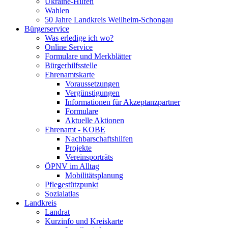
Ukraine-Hilfen
Wahlen
50 Jahre Landkreis Weilheim-Schongau
Bürgerservice
Was erledige ich wo?
Online Service
Formulare und Merkblätter
Bürgerhilfsstelle
Ehrenamtskarte
Voraussetzungen
Vergünstigungen
Informationen für Akzeptanzpartner
Formulare
Aktuelle Aktionen
Ehrenamt - KOBE
Nachbarschaftshilfen
Projekte
Vereinsporträts
ÖPNV im Alltag
Mobilitätsplanung
Pflegestützpunkt
Sozialatlas
Landkreis
Landrat
Kurzinfo und Kreiskarte