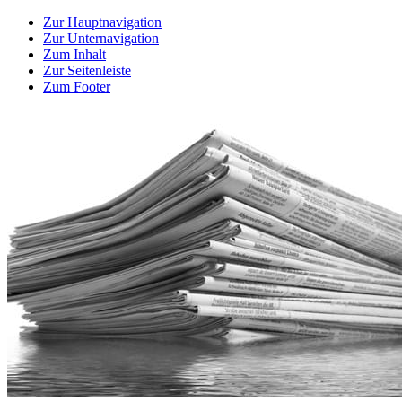
Zur Hauptnavigation
Zur Unternavigation
Zum Inhalt
Zur Seitenleiste
Zum Footer