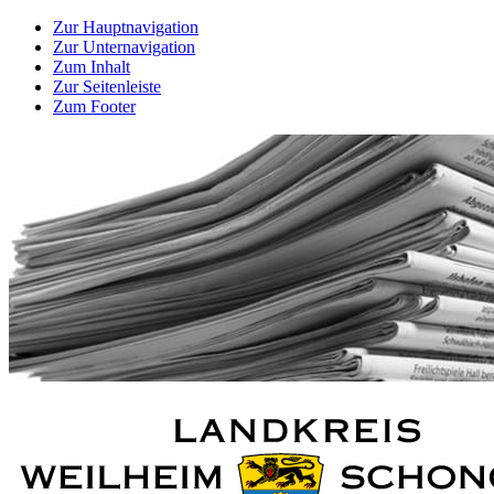
Zur Hauptnavigation
Zur Unternavigation
Zum Inhalt
Zur Seitenleiste
Zum Footer