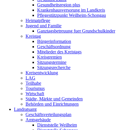
Gesundheitsregion plus
Krankenhausversorung im Landkreis
Pflegestützpunkt Weilheim-Schongau
Heimatpflege
Jugend und Familie
Ganztagsbetreuung fuer Grundschulkinder
Kreistag
Bürgerinformation
Geschäftsordnung
Mitglieder des Kreistags
Kreisgremien
Sitzungstermine
Sitzungsrecherche
Kreisentwicklung
LAG
Teilhabe
Tourismus
Wirtschaft
Städte, Märkte und Gemeinden
Behörden und Einrichtungen
Landratsamt
Geschäftsverteilungsplan
Amtsgebäude
Dienststelle Weilheim