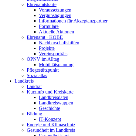
Ehrenamtskarte
Voraussetzungen
Vergünstigungen
Informationen für Akzeptanzpartner
Formulare
Aktuelle Aktionen
Ehrenamt - KOBE
Nachbarschaftshilfen
Projekte
Vereinsporträts
ÖPNV im Alltag
Mobilitätsplanung
Pflegestützpunkt
Sozialatlas
Landkreis
Landrat
Kurzinfo und Kreiskarte
Landkreisdaten
Landkreiswappen
Geschichte
Bildung
IT-Konzept
Energie und Klimaschutz
Gesundheit im Landkreis
Gesundheitsamt