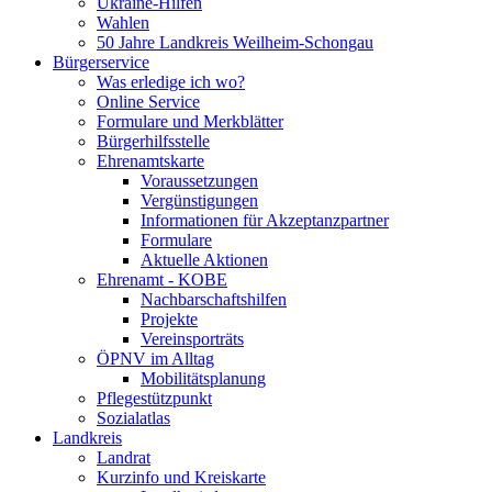
Ukraine-Hilfen
Wahlen
50 Jahre Landkreis Weilheim-Schongau
Bürgerservice
Was erledige ich wo?
Online Service
Formulare und Merkblätter
Bürgerhilfsstelle
Ehrenamtskarte
Voraussetzungen
Vergünstigungen
Informationen für Akzeptanzpartner
Formulare
Aktuelle Aktionen
Ehrenamt - KOBE
Nachbarschaftshilfen
Projekte
Vereinsporträts
ÖPNV im Alltag
Mobilitätsplanung
Pflegestützpunkt
Sozialatlas
Landkreis
Landrat
Kurzinfo und Kreiskarte