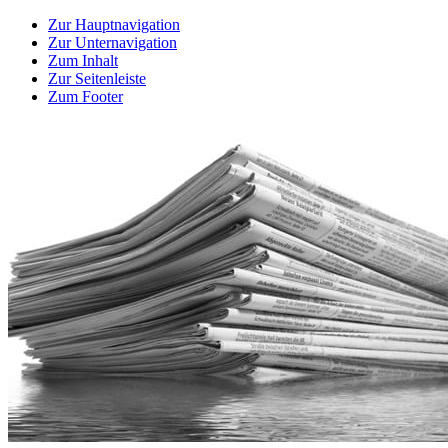
Zur Hauptnavigation
Zur Unternavigation
Zum Inhalt
Zur Seitenleiste
Zum Footer