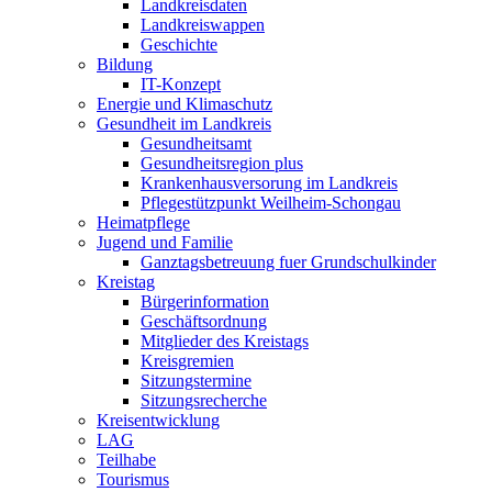
Landkreisdaten
Landkreiswappen
Geschichte
Bildung
IT-Konzept
Energie und Klimaschutz
Gesundheit im Landkreis
Gesundheitsamt
Gesundheitsregion plus
Krankenhausversorung im Landkreis
Pflegestützpunkt Weilheim-Schongau
Heimatpflege
Jugend und Familie
Ganztagsbetreuung fuer Grundschulkinder
Kreistag
Bürgerinformation
Geschäftsordnung
Mitglieder des Kreistags
Kreisgremien
Sitzungstermine
Sitzungsrecherche
Kreisentwicklung
LAG
Teilhabe
Tourismus