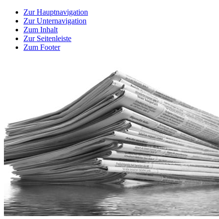
Zur Hauptnavigation
Zur Unternavigation
Zum Inhalt
Zur Seitenleiste
Zum Footer