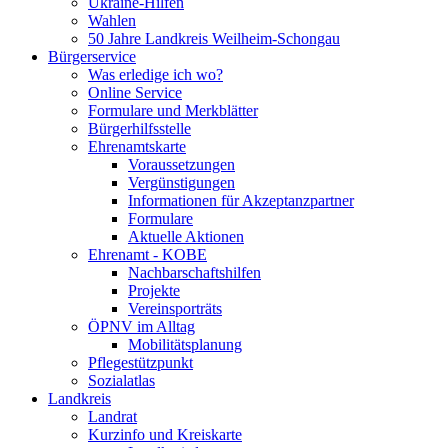
Ukraine-Hilfen
Wahlen
50 Jahre Landkreis Weilheim-Schongau
Bürgerservice
Was erledige ich wo?
Online Service
Formulare und Merkblätter
Bürgerhilfsstelle
Ehrenamtskarte
Voraussetzungen
Vergünstigungen
Informationen für Akzeptanzpartner
Formulare
Aktuelle Aktionen
Ehrenamt - KOBE
Nachbarschaftshilfen
Projekte
Vereinsporträts
ÖPNV im Alltag
Mobilitätsplanung
Pflegestützpunkt
Sozialatlas
Landkreis
Landrat
Kurzinfo und Kreiskarte