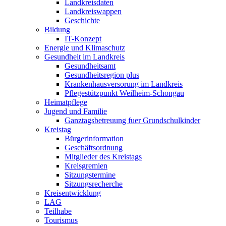
Landkreisdaten
Landkreiswappen
Geschichte
Bildung
IT-Konzept
Energie und Klimaschutz
Gesundheit im Landkreis
Gesundheitsamt
Gesundheitsregion plus
Krankenhausversorung im Landkreis
Pflegestützpunkt Weilheim-Schongau
Heimatpflege
Jugend und Familie
Ganztagsbetreuung fuer Grundschulkinder
Kreistag
Bürgerinformation
Geschäftsordnung
Mitglieder des Kreistags
Kreisgremien
Sitzungstermine
Sitzungsrecherche
Kreisentwicklung
LAG
Teilhabe
Tourismus