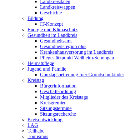
Landkreisdaten
Landkreiswappen
Geschichte
Bildung
IT-Konzept
Energie und Klimaschutz
Gesundheit im Landkreis
Gesundheitsamt
Gesundheitsregion plus
Krankenhausversorung im Landkreis
Pflegestützpunkt Weilheim-Schongau
Heimatpflege
Jugend und Familie
Ganztagsbetreuung fuer Grundschulkinder
Kreistag
Bürgerinformation
Geschäftsordnung
Mitglieder des Kreistags
Kreisgremien
Sitzungstermine
Sitzungsrecherche
Kreisentwicklung
LAG
Teilhabe
Tourismus