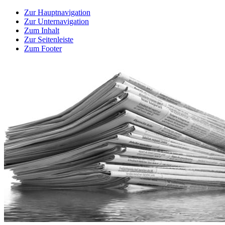
Zur Hauptnavigation
Zur Unternavigation
Zum Inhalt
Zur Seitenleiste
Zum Footer