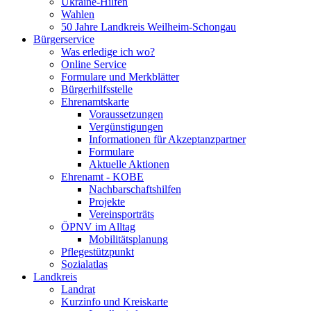
Ukraine-Hilfen
Wahlen
50 Jahre Landkreis Weilheim-Schongau
Bürgerservice
Was erledige ich wo?
Online Service
Formulare und Merkblätter
Bürgerhilfsstelle
Ehrenamtskarte
Voraussetzungen
Vergünstigungen
Informationen für Akzeptanzpartner
Formulare
Aktuelle Aktionen
Ehrenamt - KOBE
Nachbarschaftshilfen
Projekte
Vereinsporträts
ÖPNV im Alltag
Mobilitätsplanung
Pflegestützpunkt
Sozialatlas
Landkreis
Landrat
Kurzinfo und Kreiskarte