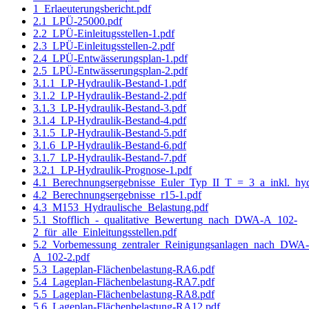
1_Erlaeuterungsbericht.pdf
2.1_LPÜ-25000.pdf
2.2_LPÜ-Einleitugsstellen-1.pdf
2.3_LPÜ-Einleitugsstellen-2.pdf
2.4_LPÜ-Entwässerungsplan-1.pdf
2.5_LPÜ-Entwässerungsplan-2.pdf
3.1.1_LP-Hydraulik-Bestand-1.pdf
3.1.2_LP-Hydraulik-Bestand-2.pdf
3.1.3_LP-Hydraulik-Bestand-3.pdf
3.1.4_LP-Hydraulik-Bestand-4.pdf
3.1.5_LP-Hydraulik-Bestand-5.pdf
3.1.6_LP-Hydraulik-Bestand-6.pdf
3.1.7_LP-Hydraulik-Bestand-7.pdf
3.2.1_LP-Hydraulik-Prognose-1.pdf
4.1_Berechnungsergebnisse_Euler_Typ_II_T_=_3_a_inkl._hyd
4.2_Berechnungsergebnisse_r15-1.pdf
4.3_M153_Hydraulische_Belastung.pdf
5.1_Stofflich_-_qualitative_Bewertung_nach_DWA-A_102-
2_für_alle_Einleitungsstellen.pdf
5.2_Vorbemessung_zentraler_Reinigungsanlagen_nach_DWA-
A_102-2.pdf
5.3_Lageplan-Flächenbelastung-RA6.pdf
5.4_Lageplan-Flächenbelastung-RA7.pdf
5.5_Lageplan-Flächenbelastung-RA8.pdf
5.6_Lageplan-Flächenbelastung-RA12.pdf