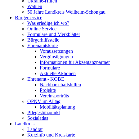
Ukraine-Hilfen
Wahlen
50 Jahre Landkreis Weilheim-Schongau
Bürgerservice
Was erledige ich wo?
Online Service
Formulare und Merkblätter
Bürgerhilfsstelle
Ehrenamtskarte
Voraussetzungen
Vergünstigungen
Informationen für Akzeptanzpartner
Formulare
Aktuelle Aktionen
Ehrenamt - KOBE
Nachbarschaftshilfen
Projekte
Vereinsporträts
ÖPNV im Alltag
Mobilitätsplanung
Pflegestützpunkt
Sozialatlas
Landkreis
Landrat
Kurzinfo und Kreiskarte