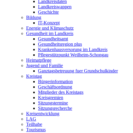
Landkreisdaten
Landkreiswappen
Geschichte
Bildung
IT-Konzept
Energie und Klimaschutz
Gesundheit im Landkreis
Gesundheitsamt
Gesundheitsregion plus
Krankenhausversorung im Landkreis
Pflegestützpunkt Weilheim-Schongau
Heimatpflege
Jugend und Familie
Ganztagsbetreuung fuer Grundschulkinder
Kreistag
Bürgerinformation
Geschäftsordnung
Mitglieder des Kreistags
Kreisgremien
Sitzungstermine
Sitzungsrecherche
Kreisentwicklung
LAG
Teilhabe
Tourismus