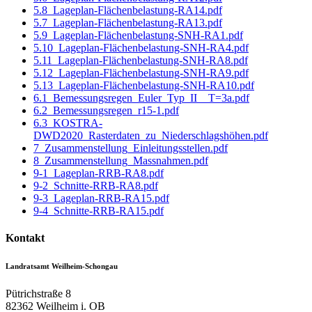
5.8_Lageplan-Flächenbelastung-RA14.pdf
5.7_Lageplan-Flächenbelastung-RA13.pdf
5.9_Lageplan-Flächenbelastung-SNH-RA1.pdf
5.10_Lageplan-Flächenbelastung-SNH-RA4.pdf
5.11_Lageplan-Flächenbelastung-SNH-RA8.pdf
5.12_Lageplan-Flächenbelastung-SNH-RA9.pdf
5.13_Lageplan-Flächenbelastung-SNH-RA10.pdf
6.1_Bemessungsregen_Euler_Typ_II__T=3a.pdf
6.2_Bemessungsregen_r15-1.pdf
6.3_KOSTRA-
DWD2020_Rasterdaten_zu_Niederschlagshöhen.pdf
7_Zusammenstellung_Einleitungsstellen.pdf
8_Zusammenstellung_Massnahmen.pdf
9-1_Lageplan-RRB-RA8.pdf
9-2_Schnitte-RRB-RA8.pdf
9-3_Lageplan-RRB-RA15.pdf
9-4_Schnitte-RRB-RA15.pdf
Kontakt
Landratsamt Weilheim-Schongau
Pütrichstraße 8
82362
Weilheim i. OB