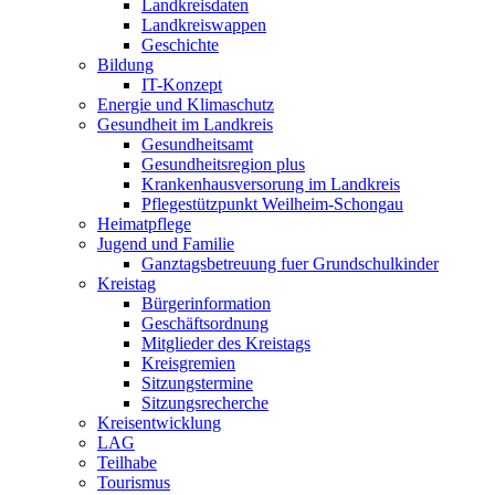
Landkreisdaten
Landkreiswappen
Geschichte
Bildung
IT-Konzept
Energie und Klimaschutz
Gesundheit im Landkreis
Gesundheitsamt
Gesundheitsregion plus
Krankenhausversorung im Landkreis
Pflegestützpunkt Weilheim-Schongau
Heimatpflege
Jugend und Familie
Ganztagsbetreuung fuer Grundschulkinder
Kreistag
Bürgerinformation
Geschäftsordnung
Mitglieder des Kreistags
Kreisgremien
Sitzungstermine
Sitzungsrecherche
Kreisentwicklung
LAG
Teilhabe
Tourismus