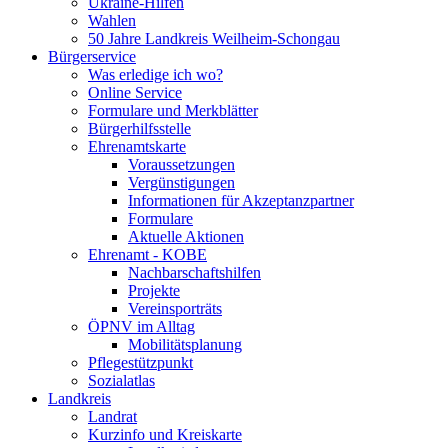
Ukraine-Hilfen
Wahlen
50 Jahre Landkreis Weilheim-Schongau
Bürgerservice
Was erledige ich wo?
Online Service
Formulare und Merkblätter
Bürgerhilfsstelle
Ehrenamtskarte
Voraussetzungen
Vergünstigungen
Informationen für Akzeptanzpartner
Formulare
Aktuelle Aktionen
Ehrenamt - KOBE
Nachbarschaftshilfen
Projekte
Vereinsporträts
ÖPNV im Alltag
Mobilitätsplanung
Pflegestützpunkt
Sozialatlas
Landkreis
Landrat
Kurzinfo und Kreiskarte