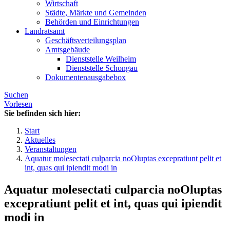
Wirtschaft
Städte, Märkte und Gemeinden
Behörden und Einrichtungen
Landratsamt
Geschäftsverteilungsplan
Amtsgebäude
Dienststelle Weilheim
Dienststelle Schongau
Dokumentenausgabebox
Suchen
Vorlesen
Sie befinden sich hier:
Start
Aktuelles
Veranstaltungen
Aquatur molesectati culparcia noOluptas excepratiunt pelit et
int, quas qui ipiendit modi in
Aquatur molesectati culparcia noOluptas
excepratiunt pelit et int, quas qui ipiendit
modi in