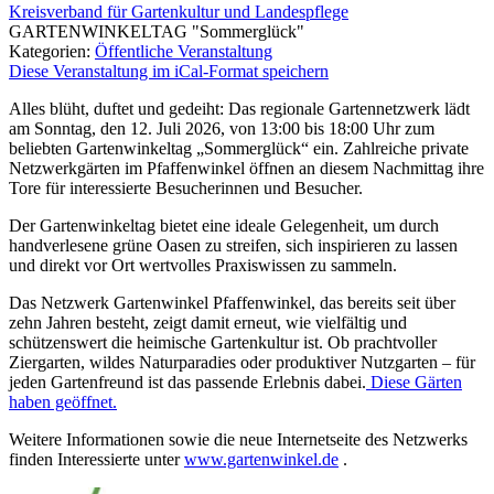
Kreisverband für Gartenkultur und Landespflege
GARTENWINKELTAG "Sommerglück"
Kategorien:
Öffentliche Veranstaltung
Diese Veranstaltung im iCal-Format speichern
Alles blüht, duftet und gedeiht: Das regionale Gartennetzwerk lädt
am Sonntag, den 12. Juli 2026, von 13:00 bis 18:00 Uhr zum
beliebten Gartenwinkeltag „Sommerglück“ ein. Zahlreiche private
Netzwerkgärten im Pfaffenwinkel öffnen an diesem Nachmittag ihre
Tore für interessierte Besucherinnen und Besucher.
Der Gartenwinkeltag bietet eine ideale Gelegenheit, um durch
handverlesene grüne Oasen zu streifen, sich inspirieren zu lassen
und direkt vor Ort wertvolles Praxiswissen zu sammeln.
Das Netzwerk Gartenwinkel Pfaffenwinkel, das bereits seit über
zehn Jahren besteht, zeigt damit erneut, wie vielfältig und
schützenswert die heimische Gartenkultur ist. Ob prachtvoller
Ziergarten, wildes Naturparadies oder produktiver Nutzgarten – für
jeden Gartenfreund ist das passende Erlebnis dabei.
Diese Gärten
haben geöffnet.
Weitere Informationen sowie die neue Internetseite des Netzwerks
finden Interessierte unter
www.gartenwinkel.de
.