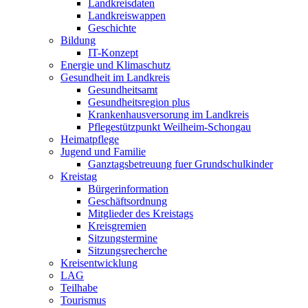
Landkreisdaten
Landkreiswappen
Geschichte
Bildung
IT-Konzept
Energie und Klimaschutz
Gesundheit im Landkreis
Gesundheitsamt
Gesundheitsregion plus
Krankenhausversorung im Landkreis
Pflegestützpunkt Weilheim-Schongau
Heimatpflege
Jugend und Familie
Ganztagsbetreuung fuer Grundschulkinder
Kreistag
Bürgerinformation
Geschäftsordnung
Mitglieder des Kreistags
Kreisgremien
Sitzungstermine
Sitzungsrecherche
Kreisentwicklung
LAG
Teilhabe
Tourismus