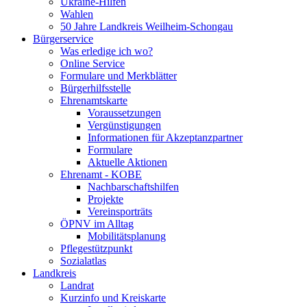
Ukraine-Hilfen
Wahlen
50 Jahre Landkreis Weilheim-Schongau
Bürgerservice
Was erledige ich wo?
Online Service
Formulare und Merkblätter
Bürgerhilfsstelle
Ehrenamtskarte
Voraussetzungen
Vergünstigungen
Informationen für Akzeptanzpartner
Formulare
Aktuelle Aktionen
Ehrenamt - KOBE
Nachbarschaftshilfen
Projekte
Vereinsporträts
ÖPNV im Alltag
Mobilitätsplanung
Pflegestützpunkt
Sozialatlas
Landkreis
Landrat
Kurzinfo und Kreiskarte