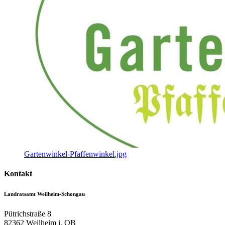
Gartenwinkel-Pfaffenwinkel.jpg
Kontakt
Landratsamt Weilheim-Schongau
Pütrichstraße 8
82362
Weilheim i. OB