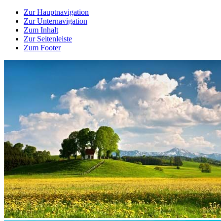
Zur Hauptnavigation
Zur Unternavigation
Zum Inhalt
Zur Seitenleiste
Zum Footer