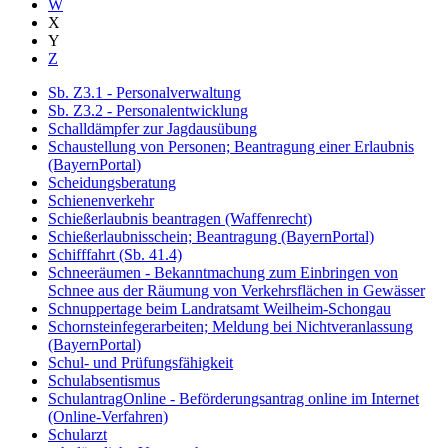
W
X
Y
Z
Sb. Z3.1 - Personalverwaltung
Sb. Z3.2 - Personalentwicklung
Schalldämpfer zur Jagdausübung
Schaustellung von Personen; Beantragung einer Erlaubnis
(BayernPortal)
Scheidungsberatung
Schienenverkehr
Schießerlaubnis beantragen (Waffenrecht)
Schießerlaubnisschein; Beantragung (BayernPortal)
Schifffahrt (Sb. 41.4)
Schneeräumen - Bekanntmachung zum Einbringen von
Schnee aus der Räumung von Verkehrsflächen in Gewässer
Schnuppertage beim Landratsamt Weilheim-Schongau
Schornsteinfegerarbeiten; Meldung bei Nichtveranlassung
(BayernPortal)
Schul- und Prüfungsfähigkeit
Schulabsentismus
SchulantragOnline - Beförderungsantrag online im Internet
(Online-Verfahren)
Schularzt