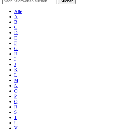
Suchen
Alle
A
B
C
D
E
F
G
H
I
J
K
L
M
N
O
P
Q
R
S
T
U
V