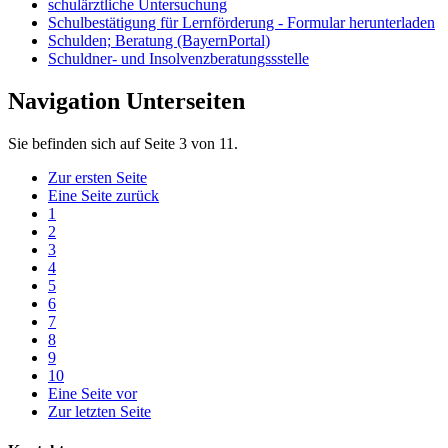
schulärztliche Untersuchung
Schulbestätigung für Lernförderung - Formular herunterladen
Schulden; Beratung (BayernPortal)
Schuldner- und Insolvenzberatungssstelle
Navigation Unterseiten
Sie befinden sich auf Seite 3 von 11.
Zur ersten Seite
Eine Seite zurück
1
2
3
4
5
6
7
8
9
10
Eine Seite vor
Zur letzten Seite