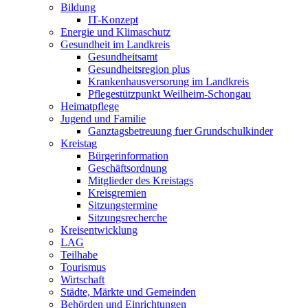
Bildung
IT-Konzept
Energie und Klimaschutz
Gesundheit im Landkreis
Gesundheitsamt
Gesundheitsregion plus
Krankenhausversorung im Landkreis
Pflegestützpunkt Weilheim-Schongau
Heimatpflege
Jugend und Familie
Ganztagsbetreuung fuer Grundschulkinder
Kreistag
Bürgerinformation
Geschäftsordnung
Mitglieder des Kreistags
Kreisgremien
Sitzungstermine
Sitzungsrecherche
Kreisentwicklung
LAG
Teilhabe
Tourismus
Wirtschaft
Städte, Märkte und Gemeinden
Behörden und Einrichtungen