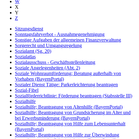
W
X
Y
Z
Sitzungsdienst
Sonntagsfahrverbot - Ausnahmegenehmigung
Sonstige Aufgaben der allgemeinen Finanzverwaltung
Sorgerecht und Umgangsregelung
Sozialamt (Sg. 20)
Sozialatlas
Sozialausschuss - Geschäftsstellenleitung
Soziale Angelegenheiten (Abt. 2)
Soziale Wohnraumförderung; Beratung außerhalb von
Vorhaben (BayernPortal)
Sozialer Dienst Tätige: Parkerleichterung beantragen
Sozial-Fibel
Sozialförderrichtlinie: Förderung beantragen (Stabsstelle III)
Sozialhilfe
Sozialhilfe; Beantragung von Altenhilfe (BayernPortal)
Sozialhilfe; Beantragung von Grundsicherung im Alter und
bei Erwerbsminderung (BayernPortal)
Sozialhilfe; Beantragung von Hilfe zum Lebensunterhalt
(BayernPortal)
Sozialhilfe; Beantragung von Hilfe zur Überwindung