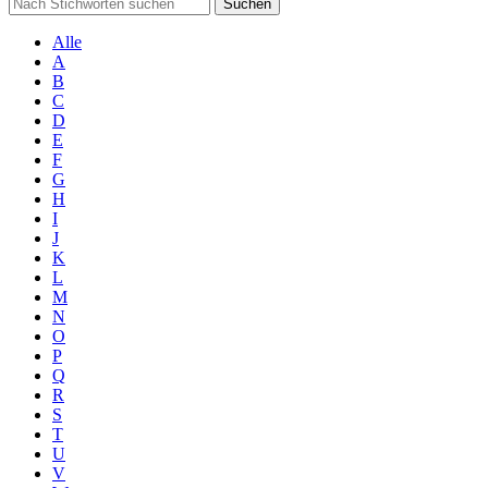
Suchen
Alle
A
B
C
D
E
F
G
H
I
J
K
L
M
N
O
P
Q
R
S
T
U
V