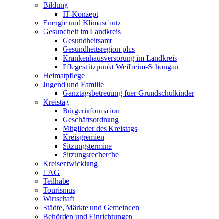
Bildung
IT-Konzept
Energie und Klimaschutz
Gesundheit im Landkreis
Gesundheitsamt
Gesundheitsregion plus
Krankenhausversorung im Landkreis
Pflegestützpunkt Weilheim-Schongau
Heimatpflege
Jugend und Familie
Ganztagsbetreuung fuer Grundschulkinder
Kreistag
Bürgerinformation
Geschäftsordnung
Mitglieder des Kreistags
Kreisgremien
Sitzungstermine
Sitzungsrecherche
Kreisentwicklung
LAG
Teilhabe
Tourismus
Wirtschaft
Städte, Märkte und Gemeinden
Behörden und Einrichtungen