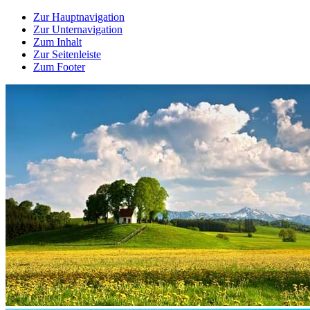
Zur Hauptnavigation
Zur Unternavigation
Zum Inhalt
Zur Seitenleiste
Zum Footer