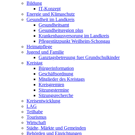
Bildung
IT-Konzept
Energie und Klimaschutz
Gesundheit im Landkreis
Gesundheitsamt
Gesundheitsregion plus
Krankenhausversorung im Landkreis
Pflegestützpunkt Weilheim-Schongau
Heimatpflege
Jugend und Familie
Ganztagsbetreuung fuer Grundschulkinder
Kreistag
Bürgerinformation
Geschäftsordnung
Mitglieder des Kreistags
Kreisgremien
Sitzungstermine
Sitzungsrecherche
Kreisentwicklung
LAG
Teilhabe
Tourismus
Wirtschaft
Städte, Märkte und Gemeinden
Behörden und Einrichtungen