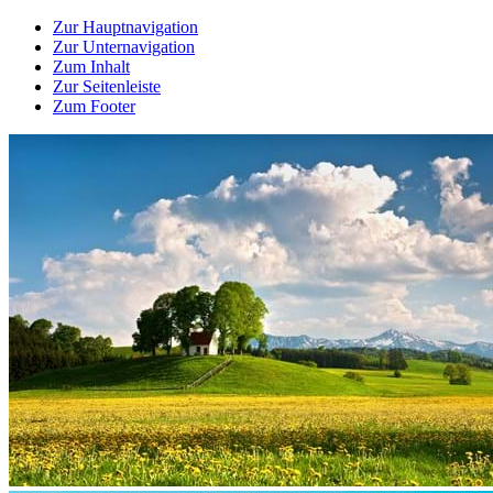
Zur Hauptnavigation
Zur Unternavigation
Zum Inhalt
Zur Seitenleiste
Zum Footer