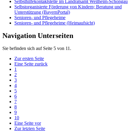
Selbsthilfekontaktstelle im Landratsamt Weilheim-Schongau
Selbstorganisierte Förderung von Kindern; Beratung und
Unterstützung (BayernPortal)
Senioren- und Pflegeheime
Senioren- und Pflegeheime (Heimaufsicht)
Navigation Unterseiten
Sie befinden sich auf Seite 5 von 11.
Zur ersten Seite
Eine Seite zurück
1
2
3
4
5
6
7
8
9
10
Eine Seite vor
Zur letzten Seite