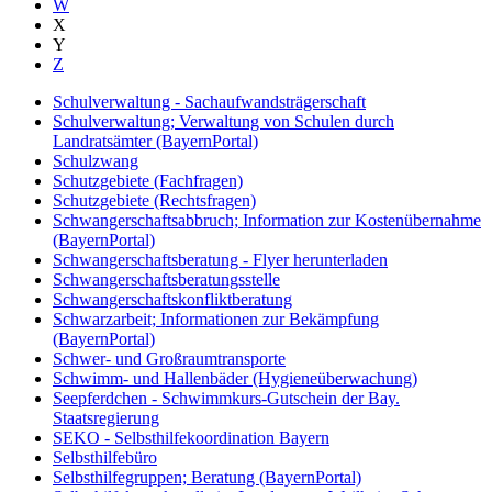
W
X
Y
Z
Schulverwaltung - Sachaufwandsträgerschaft
Schulverwaltung; Verwaltung von Schulen durch
Landratsämter (BayernPortal)
Schulzwang
Schutzgebiete (Fachfragen)
Schutzgebiete (Rechtsfragen)
Schwangerschaftsabbruch; Information zur Kostenübernahme
(BayernPortal)
Schwangerschaftsberatung - Flyer herunterladen
Schwangerschaftsberatungsstelle
Schwangerschaftskonfliktberatung
Schwarzarbeit; Informationen zur Bekämpfung
(BayernPortal)
Schwer- und Großraumtransporte
Schwimm- und Hallenbäder (Hygieneüberwachung)
Seepferdchen - Schwimmkurs-Gutschein der Bay.
Staatsregierung
SEKO - Selbsthilfekoordination Bayern
Selbsthilfebüro
Selbsthilfegruppen; Beratung (BayernPortal)