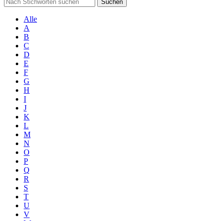
Suchen
Alle
A
B
C
D
E
F
G
H
I
J
K
L
M
N
O
P
Q
R
S
T
U
V