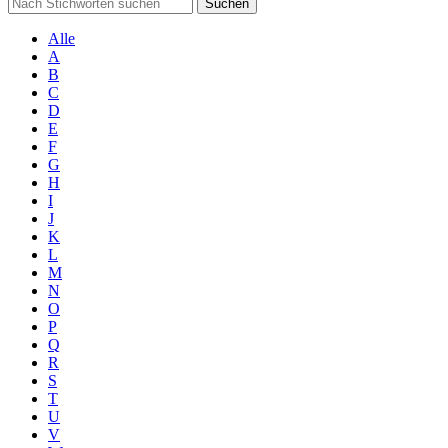
Suchen
Alle
A
B
C
D
E
F
G
H
I
J
K
L
M
N
O
P
Q
R
S
T
U
V