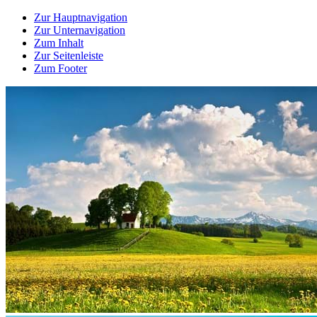
Zur Hauptnavigation
Zur Unternavigation
Zum Inhalt
Zur Seitenleiste
Zum Footer