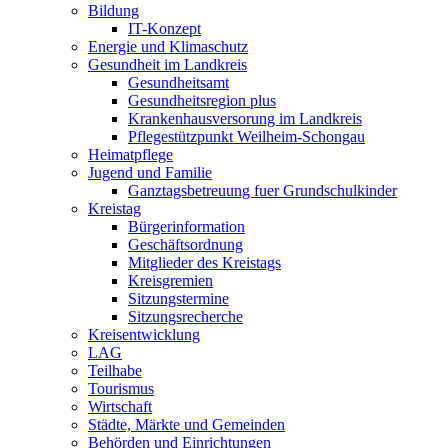
Bildung
IT-Konzept
Energie und Klimaschutz
Gesundheit im Landkreis
Gesundheitsamt
Gesundheitsregion plus
Krankenhausversorung im Landkreis
Pflegestützpunkt Weilheim-Schongau
Heimatpflege
Jugend und Familie
Ganztagsbetreuung fuer Grundschulkinder
Kreistag
Bürgerinformation
Geschäftsordnung
Mitglieder des Kreistags
Kreisgremien
Sitzungstermine
Sitzungsrecherche
Kreisentwicklung
LAG
Teilhabe
Tourismus
Wirtschaft
Städte, Märkte und Gemeinden
Behörden und Einrichtungen