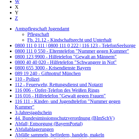
W
X
Y
Z
Amtspflegschaft Jugendamt
Pflegschaft
Fb. 21.12 - Kindschaftsrecht und Unterhalt
0800 111 0 111 | 0800 111 0 222 | 116 123 - TelefonSeelsorge
0800 111 0 550 - Elterntelefon "Nummer gegen Kummer"
0800 123 9900 - Hilfetelefon "Gewalt an Männern"
0800 40 40 020 - Hilfetelefon "Schwangere in Not"
0800 655 3000 - Krisendienste Bayern
089 19 240 - Giftnotruf München
110 - Polizei
112 - Feuerwehr, Rettungsdienst und Notarzt
116 006 - Opfer-Telefon des Weißen Rings
116 016 - Hilfetelefon "Gewalt gegen Frauen"
116 111 - Kinder- und Jugendtelefon "Nummer gegen
Kummer"
3-Jahresjagdschein
44. Bundesimissionsschutzverordnung (BImSchV)
Abfall; Entsorgung (BayernPortal)
Abfallablagerungen
Abfälle sammeln, befördern, handeln, makeln