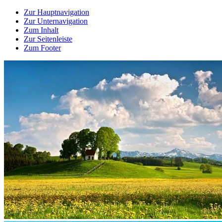
Zur Hauptnavigation
Zur Unternavigation
Zum Inhalt
Zur Seitenleiste
Zum Footer