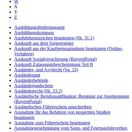
W
X
Y
Z
Ausbildungsförderungsamt
Ausbildungskompass
Ausfuhrkennzeichen beantragen (Sb. 31.1)
Auskunft aus dem Sorgeregister
Auskunft aus der Kaufpreissammlung beantragen (Online-
Verfahren)
Auskunft Sozialversicherung (BayernPortal)
Auskunft Zulassungsbescheinigung Teil II
Ausländer- und Asylrecht (Sg. 33)
Ausländeramt
Ausländerbehörde
Ausländerjagdschein
Ausländerrecht (Sb. 33.2)
Ausländische Berufsqualifikation; Beratung zur Anerkennung
(BayernPortal)
Ausländischen Führerschein umschreiben
Ausnahme für das Befahren von gesperrten Straßen
beantragen
Ausnahme zum Führerschein beantragen
Ausnahmegenehmigung vom Sonn- und Feiertagsfahrverbot,