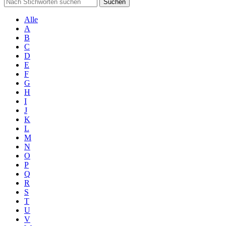
Suchen
Alle
A
B
C
D
E
F
G
H
I
J
K
L
M
N
O
P
Q
R
S
T
U
V