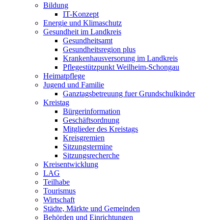
Bildung
IT-Konzept
Energie und Klimaschutz
Gesundheit im Landkreis
Gesundheitsamt
Gesundheitsregion plus
Krankenhausversorung im Landkreis
Pflegestützpunkt Weilheim-Schongau
Heimatpflege
Jugend und Familie
Ganztagsbetreuung fuer Grundschulkinder
Kreistag
Bürgerinformation
Geschäftsordnung
Mitglieder des Kreistags
Kreisgremien
Sitzungstermine
Sitzungsrecherche
Kreisentwicklung
LAG
Teilhabe
Tourismus
Wirtschaft
Städte, Märkte und Gemeinden
Behörden und Einrichtungen