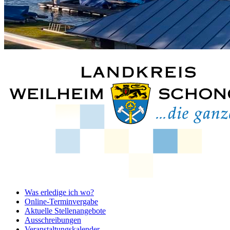
Was erledige ich wo?
Online-Terminvergabe
Aktuelle Stellenangebote
Ausschreibungen
Veranstaltungskalender