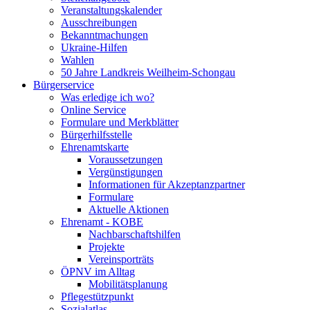
Veranstaltungskalender
Ausschreibungen
Bekanntmachungen
Ukraine-Hilfen
Wahlen
50 Jahre Landkreis Weilheim-Schongau
Bürgerservice
Was erledige ich wo?
Online Service
Formulare und Merkblätter
Bürgerhilfsstelle
Ehrenamtskarte
Voraussetzungen
Vergünstigungen
Informationen für Akzeptanzpartner
Formulare
Aktuelle Aktionen
Ehrenamt - KOBE
Nachbarschaftshilfen
Projekte
Vereinsporträts
ÖPNV im Alltag
Mobilitätsplanung
Pflegestützpunkt
Sozialatlas