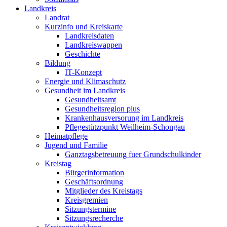
Landkreis
Landrat
Kurzinfo und Kreiskarte
Landkreisdaten
Landkreiswappen
Geschichte
Bildung
IT-Konzept
Energie und Klimaschutz
Gesundheit im Landkreis
Gesundheitsamt
Gesundheitsregion plus
Krankenhausversorung im Landkreis
Pflegestützpunkt Weilheim-Schongau
Heimatpflege
Jugend und Familie
Ganztagsbetreuung fuer Grundschulkinder
Kreistag
Bürgerinformation
Geschäftsordnung
Mitglieder des Kreistags
Kreisgremien
Sitzungstermine
Sitzungsrecherche