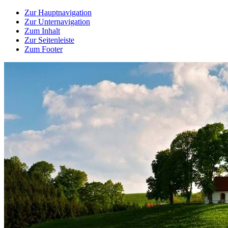
Zur Hauptnavigation
Zur Unternavigation
Zum Inhalt
Zur Seitenleiste
Zum Footer