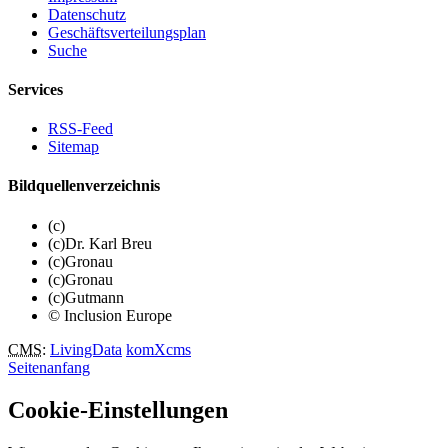
Datenschutz
Geschäftsverteilungsplan
Suche
Services
RSS-Feed
Sitemap
Bildquellenverzeichnis
(c)
(c)Dr. Karl Breu
(c)Gronau
(c)Gronau
(c)Gutmann
© Inclusion Europe
CMS
:
LivingData
komXcms
Seitenanfang
Cookie-Einstellungen