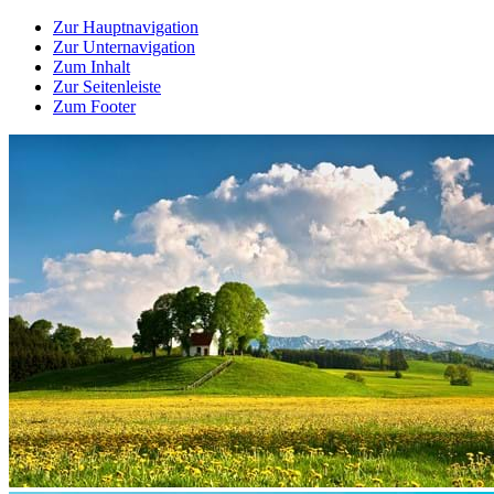
Zur Hauptnavigation
Zur Unternavigation
Zum Inhalt
Zur Seitenleiste
Zum Footer