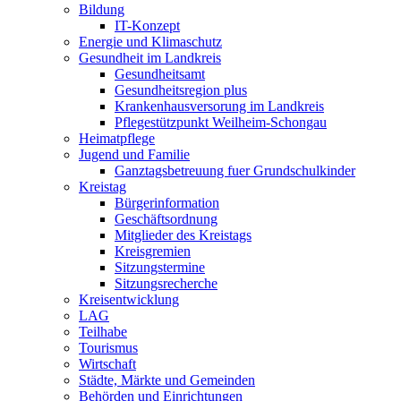
Bildung
IT-Konzept
Energie und Klimaschutz
Gesundheit im Landkreis
Gesundheitsamt
Gesundheitsregion plus
Krankenhausversorung im Landkreis
Pflegestützpunkt Weilheim-Schongau
Heimatpflege
Jugend und Familie
Ganztagsbetreuung fuer Grundschulkinder
Kreistag
Bürgerinformation
Geschäftsordnung
Mitglieder des Kreistags
Kreisgremien
Sitzungstermine
Sitzungsrecherche
Kreisentwicklung
LAG
Teilhabe
Tourismus
Wirtschaft
Städte, Märkte und Gemeinden
Behörden und Einrichtungen