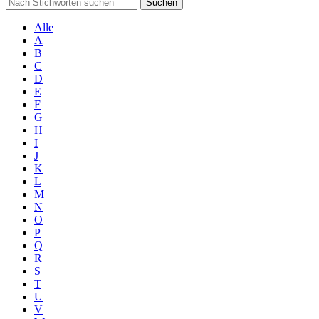
Suchen
Alle
A
B
C
D
E
F
G
H
I
J
K
L
M
N
O
P
Q
R
S
T
U
V