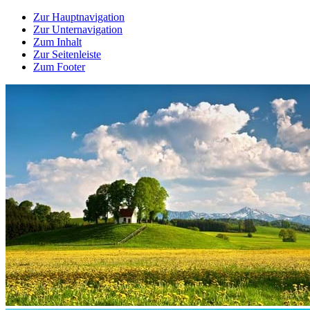
Zur Hauptnavigation
Zur Unternavigation
Zum Inhalt
Zur Seitenleiste
Zum Footer