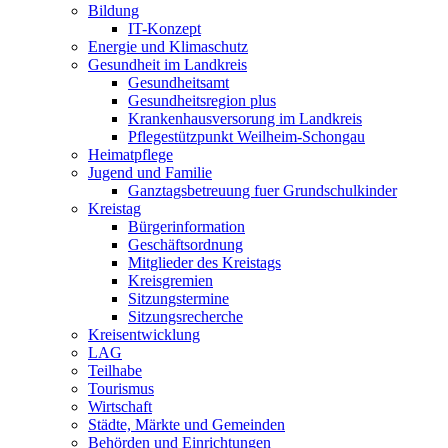
Bildung
IT-Konzept
Energie und Klimaschutz
Gesundheit im Landkreis
Gesundheitsamt
Gesundheitsregion plus
Krankenhausversorung im Landkreis
Pflegestützpunkt Weilheim-Schongau
Heimatpflege
Jugend und Familie
Ganztagsbetreuung fuer Grundschulkinder
Kreistag
Bürgerinformation
Geschäftsordnung
Mitglieder des Kreistags
Kreisgremien
Sitzungstermine
Sitzungsrecherche
Kreisentwicklung
LAG
Teilhabe
Tourismus
Wirtschaft
Städte, Märkte und Gemeinden
Behörden und Einrichtungen