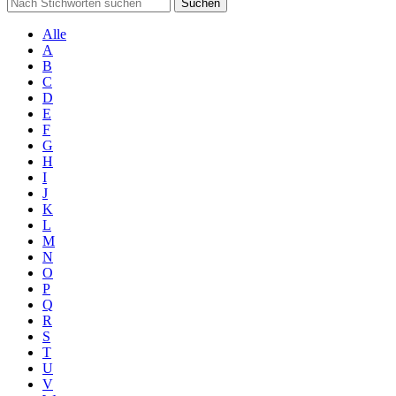
Suchen
Alle
A
B
C
D
E
F
G
H
I
J
K
L
M
N
O
P
Q
R
S
T
U
V