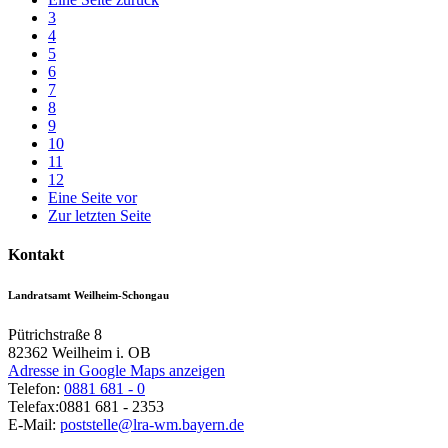
3
4
5
6
7
8
9
10
11
12
Eine Seite vor
Zur letzten Seite
Kontakt
Landratsamt Weilheim-Schongau
Pütrichstraße 8
82362
Weilheim i. OB
Adresse in Google Maps anzeigen
Telefon:
0881 681 - 0
Telefax:
0881 681 - 2353
E-Mail:
poststelle@lra-wm.bayern.de