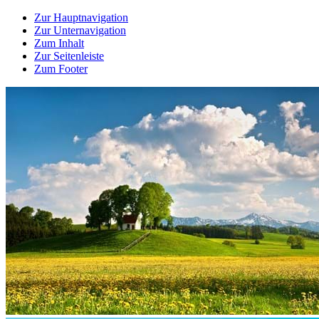
Zur Hauptnavigation
Zur Unternavigation
Zum Inhalt
Zur Seitenleiste
Zum Footer