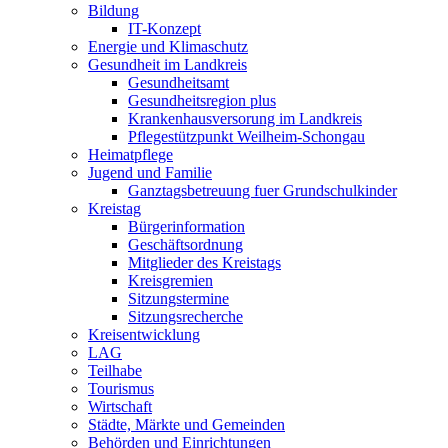
Bildung
IT-Konzept
Energie und Klimaschutz
Gesundheit im Landkreis
Gesundheitsamt
Gesundheitsregion plus
Krankenhausversorung im Landkreis
Pflegestützpunkt Weilheim-Schongau
Heimatpflege
Jugend und Familie
Ganztagsbetreuung fuer Grundschulkinder
Kreistag
Bürgerinformation
Geschäftsordnung
Mitglieder des Kreistags
Kreisgremien
Sitzungstermine
Sitzungsrecherche
Kreisentwicklung
LAG
Teilhabe
Tourismus
Wirtschaft
Städte, Märkte und Gemeinden
Behörden und Einrichtungen