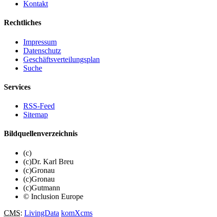
Kontakt
Rechtliches
Impressum
Datenschutz
Geschäftsverteilungsplan
Suche
Services
RSS-Feed
Sitemap
Bildquellenverzeichnis
(c)
(c)Dr. Karl Breu
(c)Gronau
(c)Gronau
(c)Gutmann
© Inclusion Europe
CMS
:
LivingData
komXcms