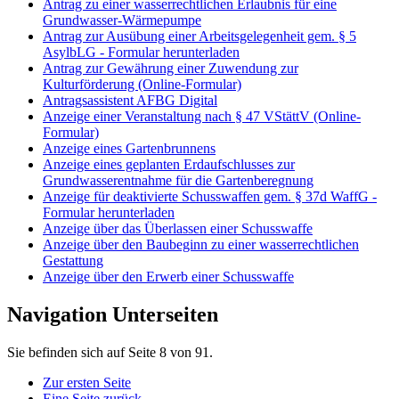
Antrag zu einer wasserrechtlichen Erlaubnis für eine
Grundwasser-Wärmepumpe
Antrag zur Ausübung einer Arbeitsgelegenheit gem. § 5
AsylbLG - Formular herunterladen
Antrag zur Gewährung einer Zuwendung zur
Kulturförderung (Online-Formular)
Antragsassistent AFBG Digital
Anzeige einer Veranstaltung nach § 47 VStättV (Online-
Formular)
Anzeige eines Gartenbrunnens
Anzeige eines geplanten Erdaufschlusses zur
Grundwasserentnahme für die Gartenberegnung
Anzeige für deaktivierte Schusswaffen gem. § 37d WaffG -
Formular herunterladen
Anzeige über das Überlassen einer Schusswaffe
Anzeige über den Baubeginn zu einer wasserrechtlichen
Gestattung
Anzeige über den Erwerb einer Schusswaffe
Navigation Unterseiten
Sie befinden sich auf Seite 8 von 91.
Zur ersten Seite
Eine Seite zurück