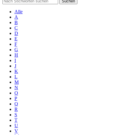
Suchen
Alle
A
B
C
D
E
F
G
H
I
J
K
L
M
N
O
P
Q
R
S
T
U
V