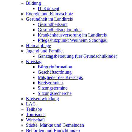
Bildung
IT-Konzept
Energie und Klimaschutz
Gesundheit im Landkreis
Gesundheitsamt
Gesundheitsregion plus
Krankenhausversorung im Landkreis
Pflegestützpunkt Weilheim-Schongau
Heimatpflege
Jugend und Familie
Ganztagsbetreuung fuer Grundschulkinder
Kreistag
Bürgerinformation
Geschäftsordnung
Mitglieder des Kreistags
Kreisgremien
Sitzungstermine
Sitzungsrecherche
Kreisentwicklung
LAG
Teilhabe
Tourismus
Wirtschaft
Städte, Märkte und Gemeinden
Behörden und Einrichtungen