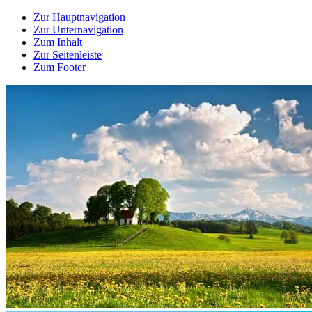
Zur Hauptnavigation
Zur Unternavigation
Zum Inhalt
Zur Seitenleiste
Zum Footer