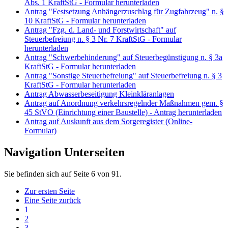
Abs. 1 KraftStG - Formular herunterladen
Antrag "Festsetzung Anhängerzuschlag für Zugfahrzeug" n. §
10 KraftStG - Formular herunterladen
Antrag "Fzg. d. Land- und Forstwirtschaft" auf
Steuerbefreiung n. § 3 Nr. 7 KraftStG - Formular
herunterladen
Antrag "Schwerbehinderung" auf Steuerbegünstigung n. § 3a
KraftStG - Formular herunterladen
Antrag "Sonstige Steuerbefreiung" auf Steuerbefreiung n. § 3
KraftStG - Formular herunterladen
Antrag Abwasserbeseitigung Kleinkläranlagen
Antrag auf Anordnung verkehrsregelnder Maßnahmen gem. §
45 StVO (Einrichtung einer Baustelle) - Antrag herunterladen
Antrag auf Auskunft aus dem Sorgeregister (Online-
Formular)
Navigation Unterseiten
Sie befinden sich auf Seite 6 von 91.
Zur ersten Seite
Eine Seite zurück
1
2
3