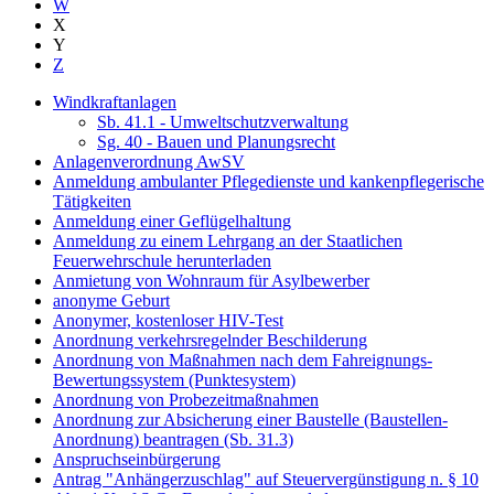
W
X
Y
Z
Windkraftanlagen
Sb. 41.1 - Umweltschutzverwaltung
Sg. 40 - Bauen und Planungsrecht
Anlagenverordnung AwSV
Anmeldung ambulanter Pflegedienste und kankenpflegerische
Tätigkeiten
Anmeldung einer Geflügelhaltung
Anmeldung zu einem Lehrgang an der Staatlichen
Feuerwehrschule herunterladen
Anmietung von Wohnraum für Asylbewerber
anonyme Geburt
Anonymer, kostenloser HIV-Test
Anordnung verkehrsregelnder Beschilderung
Anordnung von Maßnahmen nach dem Fahreignungs-
Bewertungssystem (Punktesystem)
Anordnung von Probezeitmaßnahmen
Anordnung zur Absicherung einer Baustelle (Baustellen-
Anordnung) beantragen (Sb. 31.3)
Anspruchseinbürgerung
Antrag "Anhängerzuschlag" auf Steuervergünstigung n. § 10