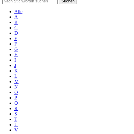
Suchen
Alle
A
B
C
D
E
F
G
H
I
J
K
L
M
N
O
P
Q
R
S
T
U
V