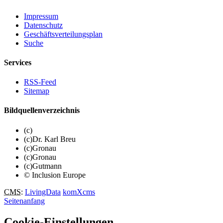
Impressum
Datenschutz
Geschäftsverteilungsplan
Suche
Services
RSS-Feed
Sitemap
Bildquellenverzeichnis
(c)
(c)Dr. Karl Breu
(c)Gronau
(c)Gronau
(c)Gutmann
© Inclusion Europe
CMS
:
LivingData
komXcms
Seitenanfang
Cookie-Einstellungen