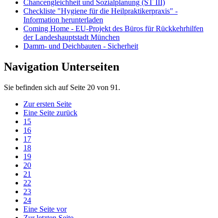
Chancengleichheit und Sozialplanung (ST III)
Checkliste "Hygiene für die Heilpraktikerpraxis" -
Information herunterladen
Coming Home - EU-Projekt des Büros für Rückkehrhilfen
der Landeshauptstadt München
Damm- und Deichbauten - Sicherheit
Navigation Unterseiten
Sie befinden sich auf Seite 20 von 91.
Zur ersten Seite
Eine Seite zurück
15
16
17
18
19
20
21
22
23
24
Eine Seite vor
Zur letzten Seite