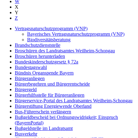
W
X
Y
Z
Vertragsnaturschutzprogramm (VNP)
Bayerisches Vertragsnaturschutzprogramm (VNP)
Biodiversitätsberatung
Brandschutzdienststelle
Broschüren des Landratsamtes Weilheim-Schongau
Broschüren herunterladen
Bundeskinderschutzgesetz § 72a
Bundestagswahl
Bündnis Organspende Bayern
Bürgeranliegen
Bürgerbegehren und Bürgerentscheide
Bürgergeld
Bürgerhilfsstelle für Bürgeranliegen
Bürgerservice-Portal des Landratsamtes Weilheim-Schongau
Bürgerstiftung Energiewende Oberland
Bus-Führerschein verlängern
Bußgeldbescheid bei Ordnungswidrigkeit; Einspruch
(BayernPortal)
Bußgeldstelle im Landratsamt
Busverkehr