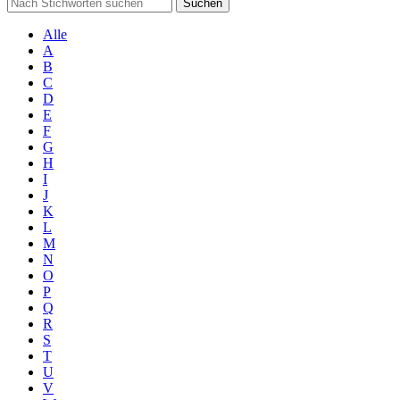
Suchen
Alle
A
B
C
D
E
F
G
H
I
J
K
L
M
N
O
P
Q
R
S
T
U
V