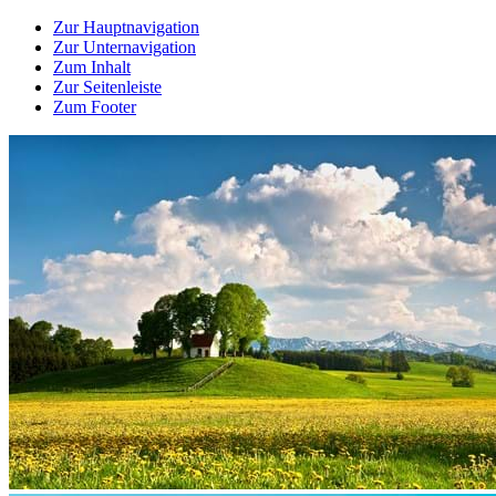
Zur Hauptnavigation
Zur Unternavigation
Zum Inhalt
Zur Seitenleiste
Zum Footer