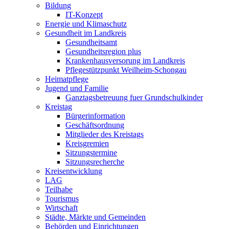
Bildung
IT-Konzept
Energie und Klimaschutz
Gesundheit im Landkreis
Gesundheitsamt
Gesundheitsregion plus
Krankenhausversorung im Landkreis
Pflegestützpunkt Weilheim-Schongau
Heimatpflege
Jugend und Familie
Ganztagsbetreuung fuer Grundschulkinder
Kreistag
Bürgerinformation
Geschäftsordnung
Mitglieder des Kreistags
Kreisgremien
Sitzungstermine
Sitzungsrecherche
Kreisentwicklung
LAG
Teilhabe
Tourismus
Wirtschaft
Städte, Märkte und Gemeinden
Behörden und Einrichtungen