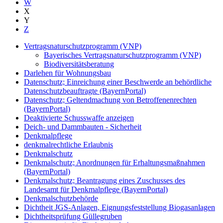
W
X
Y
Z
Vertragsnaturschutzprogramm (VNP)
Bayerisches Vertragsnaturschutzprogramm (VNP)
Biodiversitätsberatung
Darlehen für Wohnungsbau
Datenschutz; Einreichung einer Beschwerde an behördliche
Datenschutzbeauftragte (BayernPortal)
Datenschutz; Geltendmachung von Betroffenenrechten
(BayernPortal)
Deaktivierte Schusswaffe anzeigen
Deich- und Dammbauten - Sicherheit
Denkmalpflege
denkmalrechtliche Erlaubnis
Denkmalschutz
Denkmalschutz; Anordnungen für Erhaltungsmaßnahmen
(BayernPortal)
Denkmalschutz; Beantragung eines Zuschusses des
Landesamt für Denkmalpflege (BayernPortal)
Denkmalschutzbehörde
Dichtheit JGS-Anlagen, Eignungsfeststellung Biogasanlagen
Dichtheitsprüfung Güllegruben