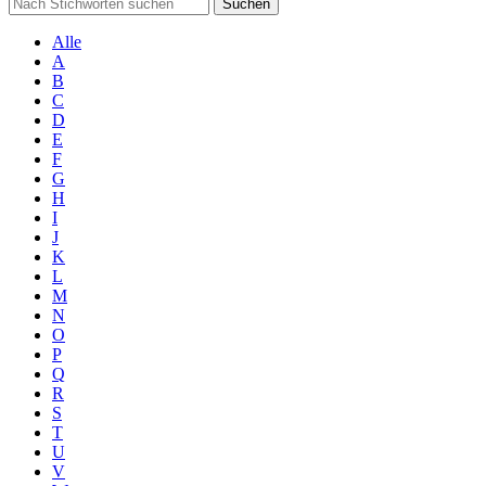
Suchen
Alle
A
B
C
D
E
F
G
H
I
J
K
L
M
N
O
P
Q
R
S
T
U
V