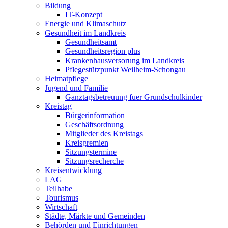
Bildung
IT-Konzept
Energie und Klimaschutz
Gesundheit im Landkreis
Gesundheitsamt
Gesundheitsregion plus
Krankenhausversorung im Landkreis
Pflegestützpunkt Weilheim-Schongau
Heimatpflege
Jugend und Familie
Ganztagsbetreuung fuer Grundschulkinder
Kreistag
Bürgerinformation
Geschäftsordnung
Mitglieder des Kreistags
Kreisgremien
Sitzungstermine
Sitzungsrecherche
Kreisentwicklung
LAG
Teilhabe
Tourismus
Wirtschaft
Städte, Märkte und Gemeinden
Behörden und Einrichtungen