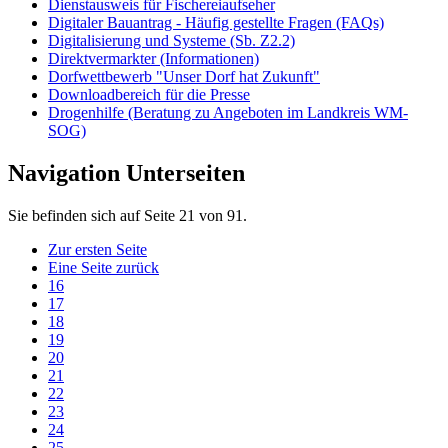
Dienstausweis für Fischereiaufseher
Digitaler Bauantrag - Häufig gestellte Fragen (FAQs)
Digitalisierung und Systeme (Sb. Z2.2)
Direktvermarkter (Informationen)
Dorfwettbewerb "Unser Dorf hat Zukunft"
Downloadbereich für die Presse
Drogenhilfe (Beratung zu Angeboten im Landkreis WM-
SOG)
Navigation Unterseiten
Sie befinden sich auf Seite 21 von 91.
Zur ersten Seite
Eine Seite zurück
16
17
18
19
20
21
22
23
24
25