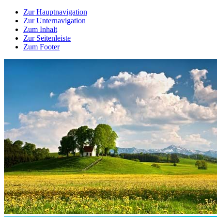
Zur Hauptnavigation
Zur Unternavigation
Zum Inhalt
Zur Seitenleiste
Zum Footer