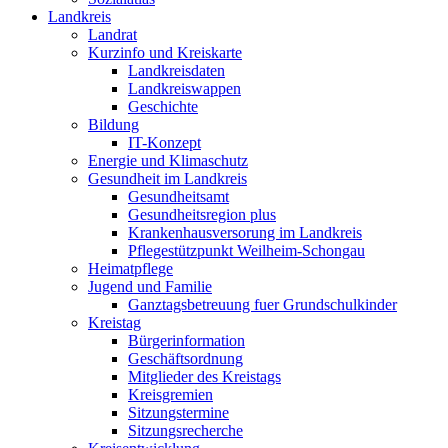
Landkreis
Landrat
Kurzinfo und Kreiskarte
Landkreisdaten
Landkreiswappen
Geschichte
Bildung
IT-Konzept
Energie und Klimaschutz
Gesundheit im Landkreis
Gesundheitsamt
Gesundheitsregion plus
Krankenhausversorung im Landkreis
Pflegestützpunkt Weilheim-Schongau
Heimatpflege
Jugend und Familie
Ganztagsbetreuung fuer Grundschulkinder
Kreistag
Bürgerinformation
Geschäftsordnung
Mitglieder des Kreistags
Kreisgremien
Sitzungstermine
Sitzungsrecherche