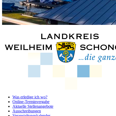
Was erledige ich wo?
Online-Terminvergabe
Aktuelle Stellenangebote
Ausschreibungen
Veranstaltungskalender