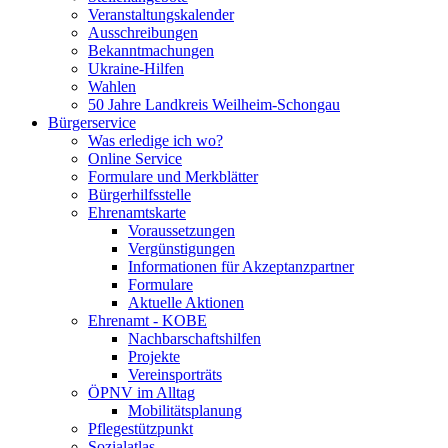
Veranstaltungskalender
Ausschreibungen
Bekanntmachungen
Ukraine-Hilfen
Wahlen
50 Jahre Landkreis Weilheim-Schongau
Bürgerservice
Was erledige ich wo?
Online Service
Formulare und Merkblätter
Bürgerhilfsstelle
Ehrenamtskarte
Voraussetzungen
Vergünstigungen
Informationen für Akzeptanzpartner
Formulare
Aktuelle Aktionen
Ehrenamt - KOBE
Nachbarschaftshilfen
Projekte
Vereinsporträts
ÖPNV im Alltag
Mobilitätsplanung
Pflegestützpunkt
Sozialatlas