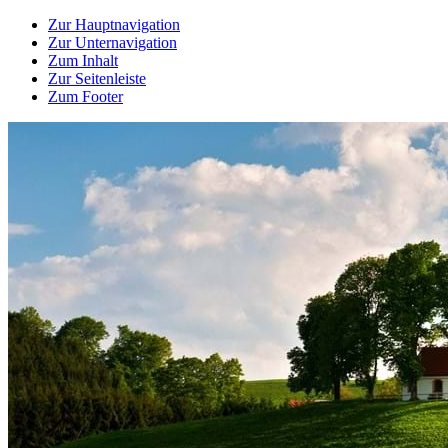
Zur Hauptnavigation
Zur Unternavigation
Zum Inhalt
Zur Seitenleiste
Zum Footer