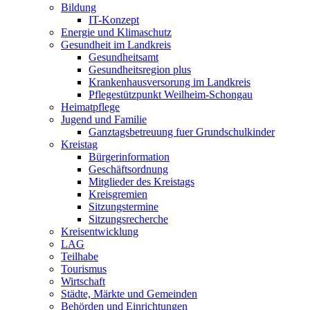
Bildung
IT-Konzept
Energie und Klimaschutz
Gesundheit im Landkreis
Gesundheitsamt
Gesundheitsregion plus
Krankenhausversorung im Landkreis
Pflegestützpunkt Weilheim-Schongau
Heimatpflege
Jugend und Familie
Ganztagsbetreuung fuer Grundschulkinder
Kreistag
Bürgerinformation
Geschäftsordnung
Mitglieder des Kreistags
Kreisgremien
Sitzungstermine
Sitzungsrecherche
Kreisentwicklung
LAG
Teilhabe
Tourismus
Wirtschaft
Städte, Märkte und Gemeinden
Behörden und Einrichtungen