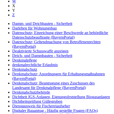
W
X
Y
Z
Damm- und Deichbauten - Sicherheit
Darlehen für Wohnungsbau
Datenschutz; Einreichung einer Beschwerde an behördliche
Datenschutzbeauftragte (BayernPortal)
Datenschutz; Geltendmachung von Betroffenenrechten
(BayernPortal)
Deaktivierte Schusswaffe anzeigen
Deich- und Dammbauten - Sicherheit
Denkmalpflege
denkmalrechtliche Erlaubnis
Denkmalschutz
Denkmalschutz; Anordnungen für Erhaltungsmaßnahmen
(BayernPortal)
Denkmalschutz; Beantragung eines Zuschusses des
Landesamt für Denkmalpflege (BayernPortal)
Denkmalschutzbehörde
Dichtheit JGS-Anlagen, Eignungsfeststellung Biogasanlagen
Dichtheitsprüfung Güllegruben
Dienstausweis für Fischereiaufseher
Digitaler Bauantrag - Häufig gestellte Fragen (FAQs)