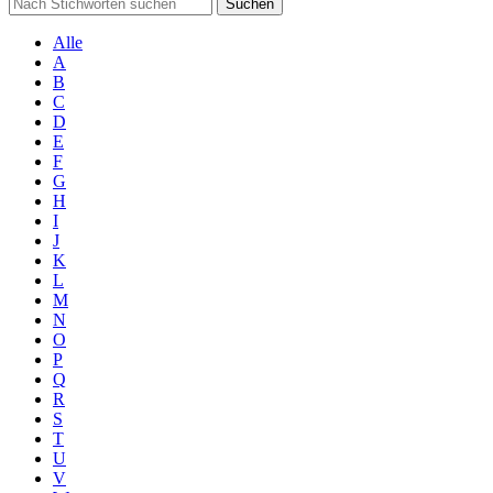
Suchen
Alle
A
B
C
D
E
F
G
H
I
J
K
L
M
N
O
P
Q
R
S
T
U
V