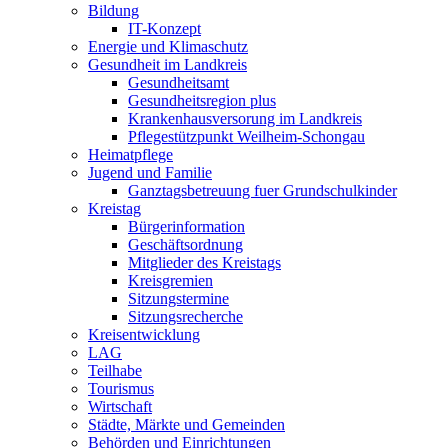
Bildung
IT-Konzept
Energie und Klimaschutz
Gesundheit im Landkreis
Gesundheitsamt
Gesundheitsregion plus
Krankenhausversorung im Landkreis
Pflegestützpunkt Weilheim-Schongau
Heimatpflege
Jugend und Familie
Ganztagsbetreuung fuer Grundschulkinder
Kreistag
Bürgerinformation
Geschäftsordnung
Mitglieder des Kreistags
Kreisgremien
Sitzungstermine
Sitzungsrecherche
Kreisentwicklung
LAG
Teilhabe
Tourismus
Wirtschaft
Städte, Märkte und Gemeinden
Behörden und Einrichtungen