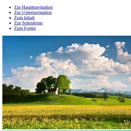
Zur Hauptnavigation
Zur Unternavigation
Zum Inhalt
Zur Seitenleiste
Zum Footer