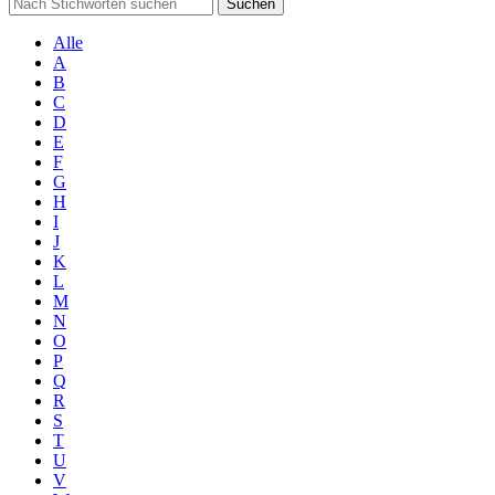
Suchen
Alle
A
B
C
D
E
F
G
H
I
J
K
L
M
N
O
P
Q
R
S
T
U
V