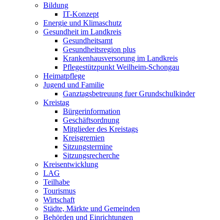
Bildung
IT-Konzept
Energie und Klimaschutz
Gesundheit im Landkreis
Gesundheitsamt
Gesundheitsregion plus
Krankenhausversorung im Landkreis
Pflegestützpunkt Weilheim-Schongau
Heimatpflege
Jugend und Familie
Ganztagsbetreuung fuer Grundschulkinder
Kreistag
Bürgerinformation
Geschäftsordnung
Mitglieder des Kreistags
Kreisgremien
Sitzungstermine
Sitzungsrecherche
Kreisentwicklung
LAG
Teilhabe
Tourismus
Wirtschaft
Städte, Märkte und Gemeinden
Behörden und Einrichtungen