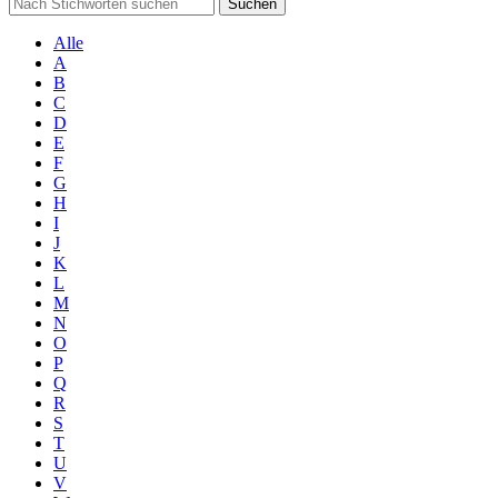
Suchen
Alle
A
B
C
D
E
F
G
H
I
J
K
L
M
N
O
P
Q
R
S
T
U
V