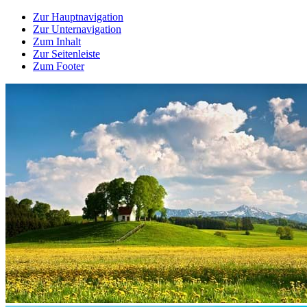
Zur Hauptnavigation
Zur Unternavigation
Zum Inhalt
Zur Seitenleiste
Zum Footer