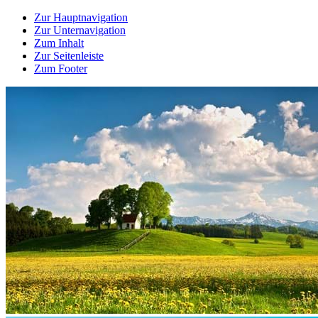
Zur Hauptnavigation
Zur Unternavigation
Zum Inhalt
Zur Seitenleiste
Zum Footer