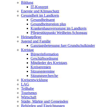
Bildung
IT-Konzept
Energie und Klimaschutz
Gesundheit im Landkreis
Gesundheitsamt
Gesundheitsregion plus
Krankenhausversorung im Landkreis
Pflegestützpunkt Weilheim-Schongau
Heimatpflege
Jugend und Familie
Ganztagsbetreuung fuer Grundschulkinder
Kreistag
Bürgerinformation
Geschäftsordnung
Mitglieder des Kreistags
Kreisgremien
Sitzungstermine
Sitzungsrecherche
Kreisentwicklung
LAG
Teilhabe
Tourismus
Wirtschaft
Städte, Märkte und Gemeinden
Behörden und Einrichtungen