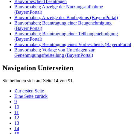
Bauvorbescheid beantragen
Bauvorhaben; Anzeige der Nutzungsaufnahme
(BayernPortal)
Bauvorhaben; Anzeige des Baubeginns (BayernPortal)
Bauvorhaben; Beantragung einer Baugenehmigung
(BayernPortal)
Bauvorhaben; Beantragung einer Teilbaugenehmigung
(BayernPortal)
Bauvorhaben; Beantragung eines Vorbescheids (BayernPortal
Bauvorhaben; Vorlage von Unterlagen zur
Genehmigungsfreistellung (BayernPortal)
Navigation Unterseiten
Sie befinden sich auf Seite 14 von 91.
Zur ersten Seite
Eine Seite zurück
9
10
11
12
13
14
15