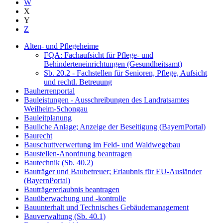
W
X
Y
Z
Alten- und Pflegeheime
FQA: Fachaufsicht für Pflege- und
Behinderteneinrichtungen (Gesundheitsamt)
Sb. 20.2 - Fachstellen für Senioren, Pflege, Aufsicht
und rechtl. Betreuung
Bauherrenportal
Bauleistungen - Ausschreibungen des Landratsamtes
Weilheim-Schongau
Bauleitplanung
Bauliche Anlage; Anzeige der Beseitigung (BayernPortal)
Baurecht
Bauschuttverwertung im Feld- und Waldwegebau
Baustellen-Anordnung beantragen
Bautechnik (Sb. 40.2)
Bauträger und Baubetreuer; Erlaubnis für EU-Ausländer
(BayernPortal)
Bauträgererlaubnis beantragen
Bauüberwachung und -kontrolle
Bauunterhalt und Technisches Gebäudemanagement
Bauverwaltung (Sb. 40.1)