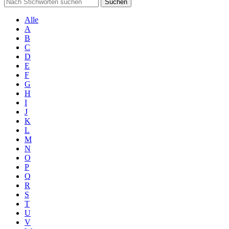
Suchen
Alle
A
B
C
D
E
F
G
H
I
J
K
L
M
N
O
P
Q
R
S
T
U
V