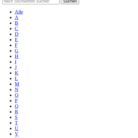
Suchen
Alle
A
B
C
D
E
F
G
H
I
J
K
L
M
N
O
P
Q
R
S
T
U
V