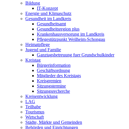
Bildung
IT-Konzept
Energie und Klimaschutz
Gesundheit im Landkreis
Gesundheitsamt
Gesundheitsregion plus
Krankenhausversorung im Landkreis
Pflegestützpunkt Weilheim-Schongau
Heimatpflege
Jugend und Familie
Ganztagsbetreuung fuer Grundschulkinder
Kreistag
Bürgerinformation
Geschäftsordnung
Mitglieder des Kreistags
Kreisgremien
Sitzungstermine
Sitzungsrecherche
Kreisentwicklung
LAG
Teilhabe
Tourismus
Wirtschaft
Städte, Märkte und Gemeinden
Behörden und Einrichtungen