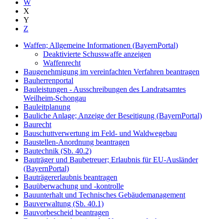
W
X
Y
Z
Waffen; Allgemeine Informationen (BayernPortal)
Deaktivierte Schusswaffe anzeigen
Waffenrecht
Baugenehmigung im vereinfachten Verfahren beantragen
Bauherrenportal
Bauleistungen - Ausschreibungen des Landratsamtes
Weilheim-Schongau
Bauleitplanung
Bauliche Anlage; Anzeige der Beseitigung (BayernPortal)
Baurecht
Bauschuttverwertung im Feld- und Waldwegebau
Baustellen-Anordnung beantragen
Bautechnik (Sb. 40.2)
Bauträger und Baubetreuer; Erlaubnis für EU-Ausländer
(BayernPortal)
Bauträgererlaubnis beantragen
Bauüberwachung und -kontrolle
Bauunterhalt und Technisches Gebäudemanagement
Bauverwaltung (Sb. 40.1)
Bauvorbescheid beantragen