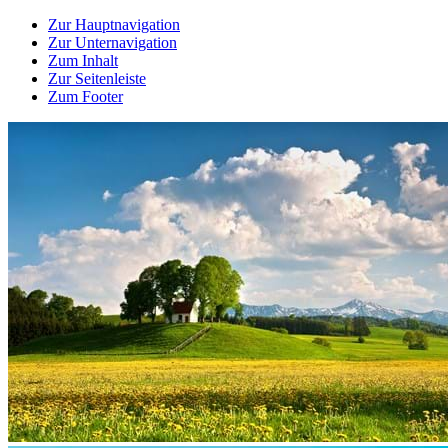
Zur Hauptnavigation
Zur Unternavigation
Zum Inhalt
Zur Seitenleiste
Zum Footer