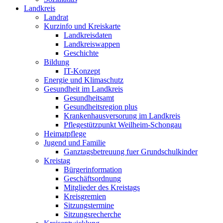
Landkreis
Landrat
Kurzinfo und Kreiskarte
Landkreisdaten
Landkreiswappen
Geschichte
Bildung
IT-Konzept
Energie und Klimaschutz
Gesundheit im Landkreis
Gesundheitsamt
Gesundheitsregion plus
Krankenhausversorung im Landkreis
Pflegestützpunkt Weilheim-Schongau
Heimatpflege
Jugend und Familie
Ganztagsbetreuung fuer Grundschulkinder
Kreistag
Bürgerinformation
Geschäftsordnung
Mitglieder des Kreistags
Kreisgremien
Sitzungstermine
Sitzungsrecherche