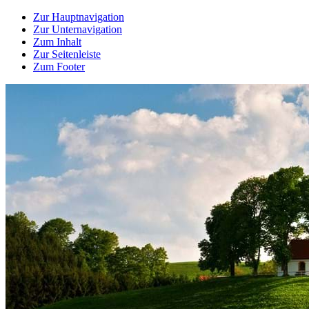
Zur Hauptnavigation
Zur Unternavigation
Zum Inhalt
Zur Seitenleiste
Zum Footer