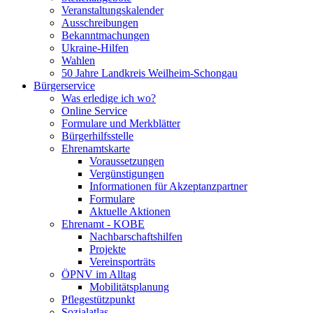
Veranstaltungskalender
Ausschreibungen
Bekanntmachungen
Ukraine-Hilfen
Wahlen
50 Jahre Landkreis Weilheim-Schongau
Bürgerservice
Was erledige ich wo?
Online Service
Formulare und Merkblätter
Bürgerhilfsstelle
Ehrenamtskarte
Voraussetzungen
Vergünstigungen
Informationen für Akzeptanzpartner
Formulare
Aktuelle Aktionen
Ehrenamt - KOBE
Nachbarschaftshilfen
Projekte
Vereinsporträts
ÖPNV im Alltag
Mobilitätsplanung
Pflegestützpunkt
Sozialatlas