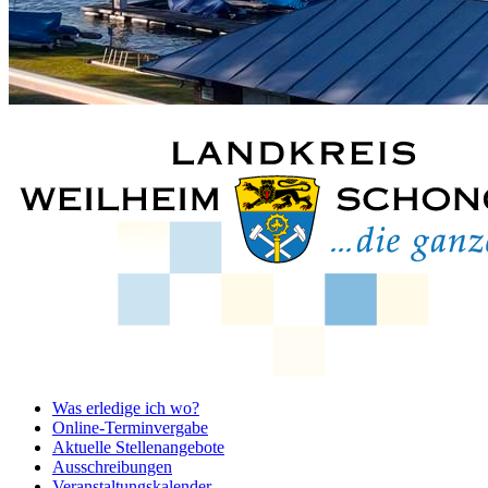
Was erledige ich wo?
Online-Terminvergabe
Aktuelle Stellenangebote
Ausschreibungen
Veranstaltungskalender