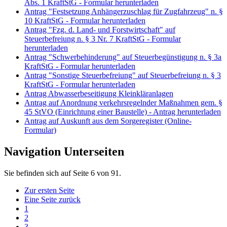
Abs. 1 KraftStG - Formular herunterladen
Antrag "Festsetzung Anhängerzuschlag für Zugfahrzeug" n. §
10 KraftStG - Formular herunterladen
Antrag "Fzg. d. Land- und Forstwirtschaft" auf
Steuerbefreiung n. § 3 Nr. 7 KraftStG - Formular
herunterladen
Antrag "Schwerbehinderung" auf Steuerbegünstigung n. § 3a
KraftStG - Formular herunterladen
Antrag "Sonstige Steuerbefreiung" auf Steuerbefreiung n. § 3
KraftStG - Formular herunterladen
Antrag Abwasserbeseitigung Kleinkläranlagen
Antrag auf Anordnung verkehrsregelnder Maßnahmen gem. §
45 StVO (Einrichtung einer Baustelle) - Antrag herunterladen
Antrag auf Auskunft aus dem Sorgeregister (Online-
Formular)
Navigation Unterseiten
Sie befinden sich auf Seite 6 von 91.
Zur ersten Seite
Eine Seite zurück
1
2
3