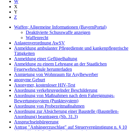
W
X
Y
Z
Waffen; Allgemeine Informationen (BayernPortal)
Deaktivierte Schusswaffe anzeigen
Waffenrecht
Anlagenverordnung AwSV
Anmeldung ambulanter Pflegedienste und kankenpflegerische
Tätigkeiten
Anmeldung einer Geflügelhaltung
Anmeldung zu einem Lehrgang an der Staatlichen
Feuerwehrschule herunterladen
Anmietung von Wohnraum für Asylbewerber
anonyme Geburt
Anonymer, kostenloser HIV-Test
Anordnung verkehrsregelnder Beschilderung
Anordnung von Maßnahmen nach dem Fahreignungs-
Bewertungssystem (Punktesystem)
Anordnung von Probezeitmaßnahmen
Anordnung zur Absicherung einer Baustelle (Baustellen-
Anordnung) beantragen (Sb. 31.3)
Anspruchseinbürgerung
Antrag "Anhängerzuschlag" auf Steuervergünstigung n. § 10