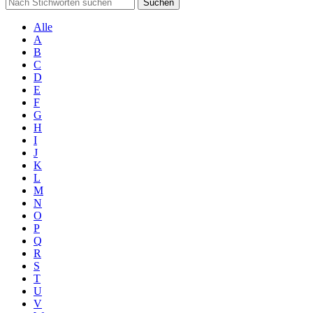
Suchen
Alle
A
B
C
D
E
F
G
H
I
J
K
L
M
N
O
P
Q
R
S
T
U
V