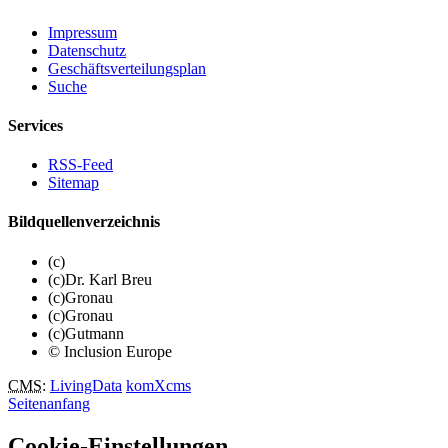
Impressum
Datenschutz
Geschäftsverteilungsplan
Suche
Services
RSS-Feed
Sitemap
Bildquellenverzeichnis
(c)
(c)Dr. Karl Breu
(c)Gronau
(c)Gronau
(c)Gutmann
© Inclusion Europe
CMS
:
LivingData
komXcms
Seitenanfang
Cookie-Einstellungen