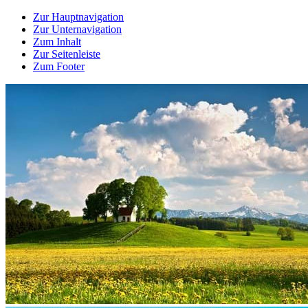
Zur Hauptnavigation
Zur Unternavigation
Zum Inhalt
Zur Seitenleiste
Zum Footer