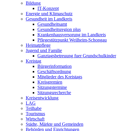
Bildung
IT-Konzept
Energie und Klimaschutz
Gesundheit im Landkreis
Gesundheitsamt
Gesundheitsregion plus
Krankenhausversorung im Landkreis
Pflegestützpunkt Weilheim-Schongau
Heimatpflege
Jugend und Familie
Ganztagsbetreuung fuer Grundschulkinder
Kreistag
Bürgerinformation
Geschäftsordnung
Mitglieder des Kreistags
Kreisgremien
Sitzungstermine
Sitzungsrecherche
Kreisentwicklung
LAG
Teilhabe
Tourismus
Wirtschaft
Städte, Märkte und Gemeinden
Behörden und Einrichtungen