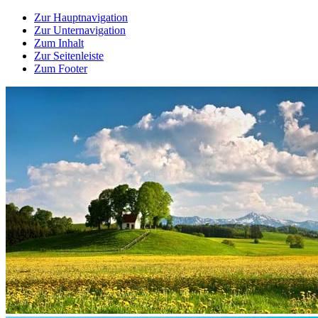
Zur Hauptnavigation
Zur Unternavigation
Zum Inhalt
Zur Seitenleiste
Zum Footer