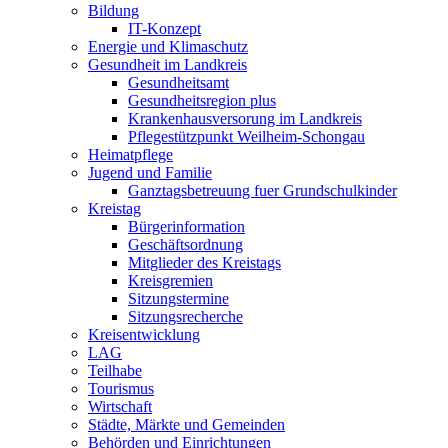
Bildung
IT-Konzept
Energie und Klimaschutz
Gesundheit im Landkreis
Gesundheitsamt
Gesundheitsregion plus
Krankenhausversorung im Landkreis
Pflegestützpunkt Weilheim-Schongau
Heimatpflege
Jugend und Familie
Ganztagsbetreuung fuer Grundschulkinder
Kreistag
Bürgerinformation
Geschäftsordnung
Mitglieder des Kreistags
Kreisgremien
Sitzungstermine
Sitzungsrecherche
Kreisentwicklung
LAG
Teilhabe
Tourismus
Wirtschaft
Städte, Märkte und Gemeinden
Behörden und Einrichtungen