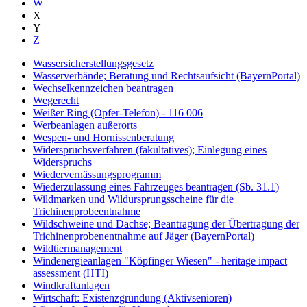
W
X
Y
Z
Wassersicherstellungsgesetz
Wasserverbände; Beratung und Rechtsaufsicht (BayernPortal)
Wechselkennzeichen beantragen
Wegerecht
Weißer Ring (Opfer-Telefon) - 116 006
Werbeanlagen außerorts
Wespen- und Hornissenberatung
Widerspruchsverfahren (fakultatives); Einlegung eines
Widerspruchs
Wiedervernässungsprogramm
Wiederzulassung eines Fahrzeuges beantragen (Sb. 31.1)
Wildmarken und Wildursprungsscheine für die
Trichinenprobeentnahme
Wildschweine und Dachse; Beantragung der Übertragung der
Trichinenprobenentnahme auf Jäger (BayernPortal)
Wildtiermanagement
Windenergieanlagen "Köpfinger Wiesen" - heritage impact
assessment (HTI)
Windkraftanlagen
Wirtschaft: Existenzgründung (Aktivsenioren)