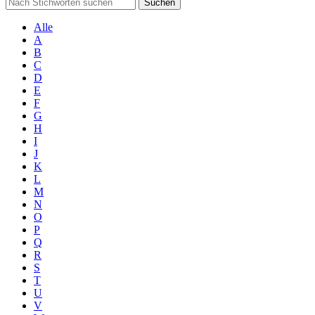
Suchen
Alle
A
B
C
D
E
F
G
H
I
J
K
L
M
N
O
P
Q
R
S
T
U
V