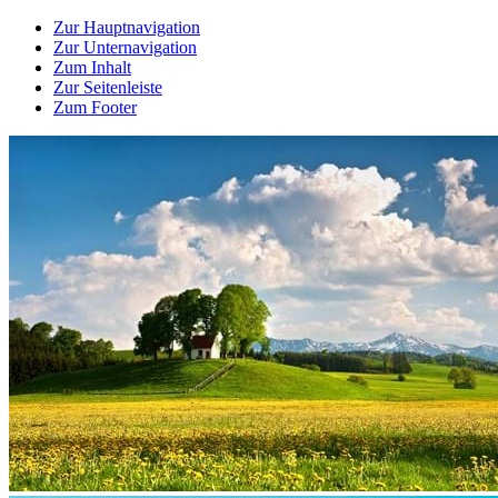
Zur Hauptnavigation
Zur Unternavigation
Zum Inhalt
Zur Seitenleiste
Zum Footer