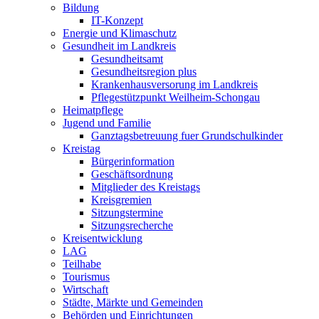
Bildung
IT-Konzept
Energie und Klimaschutz
Gesundheit im Landkreis
Gesundheitsamt
Gesundheitsregion plus
Krankenhausversorung im Landkreis
Pflegestützpunkt Weilheim-Schongau
Heimatpflege
Jugend und Familie
Ganztagsbetreuung fuer Grundschulkinder
Kreistag
Bürgerinformation
Geschäftsordnung
Mitglieder des Kreistags
Kreisgremien
Sitzungstermine
Sitzungsrecherche
Kreisentwicklung
LAG
Teilhabe
Tourismus
Wirtschaft
Städte, Märkte und Gemeinden
Behörden und Einrichtungen