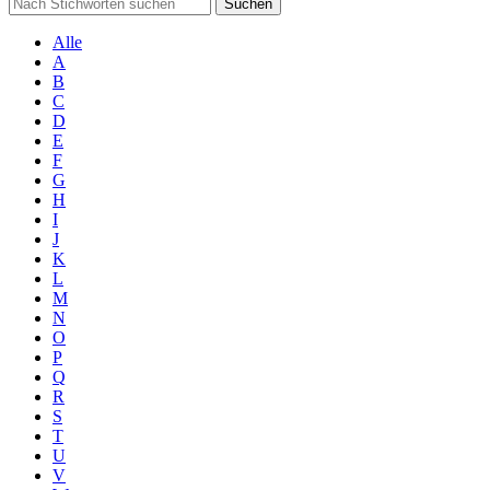
Suchen
Alle
A
B
C
D
E
F
G
H
I
J
K
L
M
N
O
P
Q
R
S
T
U
V