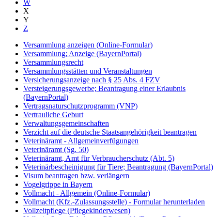
W
X
Y
Z
Versammlung anzeigen (Online-Formular)
Versammlung; Anzeige (BayernPortal)
Versammlungsrecht
Versammlungsstätten und Veranstaltungen
Versicherungsanzeige nach § 25 Abs. 4 FZV
Versteigerungsgewerbe; Beantragung einer Erlaubnis
(BayernPortal)
Vertragsnaturschutzprogramm (VNP)
Vertrauliche Geburt
Verwaltungsgemeinschaften
Verzicht auf die deutsche Staatsangehörigkeit beantragen
Veterinäramt - Allgemeinverfügungen
Veterinäramt (Sg. 50)
Veterinäramt, Amt für Verbraucherschutz (Abt. 5)
Veterinärbescheinigung für Tiere; Beantragung (BayernPortal)
Visum beantragen bzw. verlängern
Vogelgrippe in Bayern
Vollmacht - Allgemein (Online-Formular)
Vollmacht (Kfz.-Zulassungsstelle) - Formular herunterladen
Vollzeitpflege (Pflegekinderwesen)