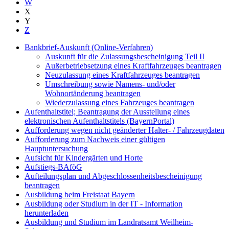
W
X
Y
Z
Bankbrief-Auskunft (Online-Verfahren)
Auskunft für die Zulassungsbescheinigung Teil II
Außerbetriebsetzung eines Kraftfahrzeuges beantragen
Neuzulassung eines Kraftfahrzeuges beantragen
Umschreibung sowie Namens- und/oder
Wohnortänderung beantragen
Wiederzulassung eines Fahrzeuges beantragen
Aufenthaltstitel; Beantragung der Ausstellung eines
elektronischen Aufenthaltstitels (BayernPortal)
Aufforderung wegen nicht geänderter Halter- / Fahrzeugdaten
Aufforderung zum Nachweis einer gültigen
Hauptuntersuchung
Aufsicht für Kindergärten und Horte
Aufstiegs-BAföG
Aufteilungsplan und Abgeschlossenheitsbescheinigung
beantragen
Ausbildung beim Freistaat Bayern
Ausbildung oder Studium in der IT - Information
herunterladen
Ausbildung und Studium im Landratsamt Weilheim-