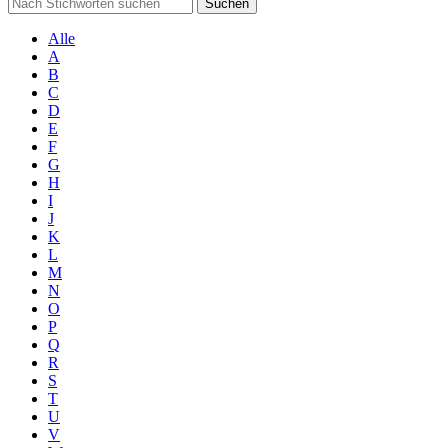
Suchen
Alle
A
B
C
D
E
F
G
H
I
J
K
L
M
N
O
P
Q
R
S
T
U
V