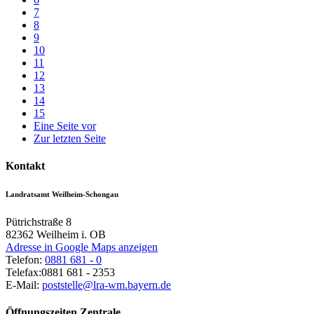
7
8
9
10
11
12
13
14
15
Eine Seite vor
Zur letzten Seite
Kontakt
Landratsamt Weilheim-Schongau
Pütrichstraße 8
82362
Weilheim i. OB
Adresse in Google Maps anzeigen
Telefon:
0881 681 - 0
Telefax:
0881 681 - 2353
E-Mail:
poststelle@lra-wm.bayern.de
Öffnungszeiten Zentrale