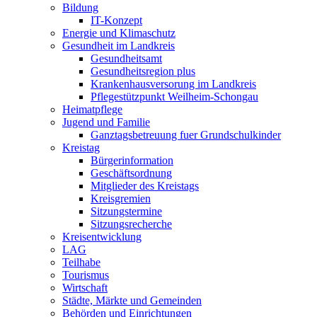
Bildung
IT-Konzept
Energie und Klimaschutz
Gesundheit im Landkreis
Gesundheitsamt
Gesundheitsregion plus
Krankenhausversorung im Landkreis
Pflegestützpunkt Weilheim-Schongau
Heimatpflege
Jugend und Familie
Ganztagsbetreuung fuer Grundschulkinder
Kreistag
Bürgerinformation
Geschäftsordnung
Mitglieder des Kreistags
Kreisgremien
Sitzungstermine
Sitzungsrecherche
Kreisentwicklung
LAG
Teilhabe
Tourismus
Wirtschaft
Städte, Märkte und Gemeinden
Behörden und Einrichtungen