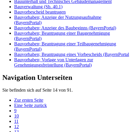
Bauunterhalt und Technisches Gebäudemanagement
Bauverwaltung (Sb. 40.1)
Bauvorbescheid beantragen
Bauvorhaben; Anzeige der Nutzungsaufnahme
(BayernPortal)
Bauvorhaben; Anzeige des Baubeginns (BayernPortal)
Bauvorhaben; Beantragung einer Baugenehmigung
(BayernPortal)
Bauvorhaben; Beantragung einer Teilbaugenehmigung
(BayernPortal)
Bauvorhaben; Beantragung eines Vorbescheids (BayernPortal
Bauvorhaben; Vorlage von Unterlagen zur
Genehmigungsfreistellung (BayernPortal)
Navigation Unterseiten
Sie befinden sich auf Seite 14 von 91.
Zur ersten Seite
Eine Seite zurück
9
10
11
12
13