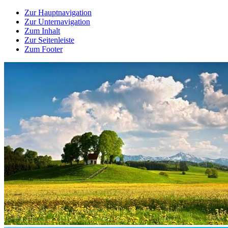
Zur Hauptnavigation
Zur Unternavigation
Zum Inhalt
Zur Seitenleiste
Zum Footer