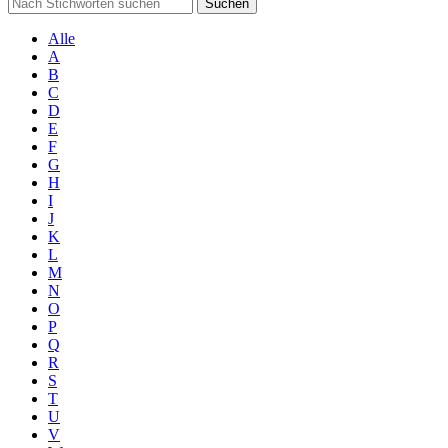
Suchen
Alle
A
B
C
D
E
F
G
H
I
J
K
L
M
N
O
P
Q
R
S
T
U
V