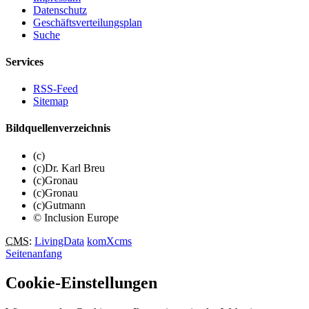
Datenschutz
Geschäftsverteilungsplan
Suche
Services
RSS-Feed
Sitemap
Bildquellenverzeichnis
(c)
(c)Dr. Karl Breu
(c)Gronau
(c)Gronau
(c)Gutmann
© Inclusion Europe
CMS
:
LivingData
komXcms
Seitenanfang
Cookie-Einstellungen