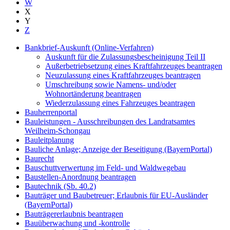
W
X
Y
Z
Bankbrief-Auskunft (Online-Verfahren)
Auskunft für die Zulassungsbescheinigung Teil II
Außerbetriebsetzung eines Kraftfahrzeuges beantragen
Neuzulassung eines Kraftfahrzeuges beantragen
Umschreibung sowie Namens- und/oder
Wohnortänderung beantragen
Wiederzulassung eines Fahrzeuges beantragen
Bauherrenportal
Bauleistungen - Ausschreibungen des Landratsamtes
Weilheim-Schongau
Bauleitplanung
Bauliche Anlage; Anzeige der Beseitigung (BayernPortal)
Baurecht
Bauschuttverwertung im Feld- und Waldwegebau
Baustellen-Anordnung beantragen
Bautechnik (Sb. 40.2)
Bauträger und Baubetreuer; Erlaubnis für EU-Ausländer
(BayernPortal)
Bauträgererlaubnis beantragen
Bauüberwachung und -kontrolle